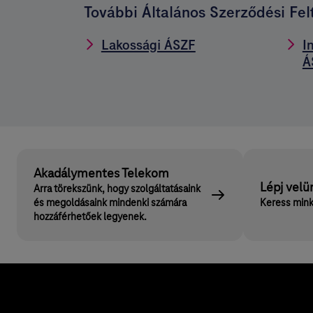
További Általános Szerződési Fel
Lakossági ÁSZF
I
Á
Akadálymentes Telekom
Lépj velü
Arra törekszünk, hogy szolgáltatásaink
és megoldásaink mindenki számára
Keress mink
hozzáférhetőek legyenek.