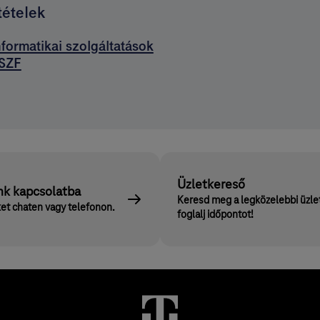
tételek
nformatikai szolgáltatások
SZF
Üzletkereső
nk kapcsolatba
Keresd meg a legközelebbi üzle
et chaten vagy telefonon.
foglalj időpontot!