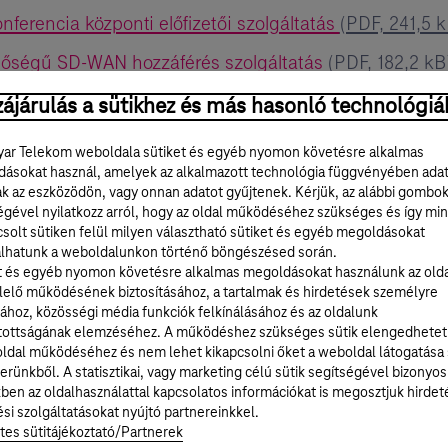
ferencia központi előfizetői szolgáltatás
(PDF, 241,5 k
őségű SD-WAN hozzáférés szolgáltatás
(PDF, 182,2 kB
li szolgáltatás
(PDF, 144 kB)
ájárulás a sütikhez és más hasonló technológiá
tális bérelt vonali előfizetői szolgáltatás
(PDF, 144,7 
ar Telekom weboldala sütiket és egyéb nyomon követésre alkalmas
ásokat használ, amelyek az alkalmazott technológia függvényében ada
ali előfizetői szolgáltatás
(PDF, 126,6 kB)
ak az eszközödön, vagy onnan adatot gyűjtenek. Kérjük, az alábbi gombo
égével nyilatkozz arról, hogy az oldal működéséhez szükséges és így min
t bérelt vonali előfizetői szolgáltatás
(PDF, 260,6 kB)
solt sütiken felül milyen választható sütiket és egyéb megoldásokat
lhatunk a weboldalunkon történő böngészésed során.
nali Szolgáltatás
(PDF, 166,2 kB)
t és egyéb nyomon követésre alkalmas megoldásokat használunk az old
égű bérelt vonali internet-hozzáférési szolgáltatás
(
elő működésének biztosításához, a tartalmak és hirdetések személyre
ához, közösségi média funkciók felkínálásához és az oldalunk
szolgáltatás
(PDF, 490 kB)
tottságának elemzéséhez. A működéshez szükséges sütik elengedhetet
ldal működéséhez és nem lehet kikapcsolni őket a weboldal látogatása
zleti hálózati szolgáltatás
(PDF, 142,4 kB)
erünkből. A statisztikai, vagy marketing célú sütik segítségével bizonyos
ben az oldalhasználattal kapcsolatos információkat is megosztjuk hirdet
esztési szolgáltatás
(PDF, 1,4 MB)
si szolgáltatásokat nyújtó partnereinkkel.
tes sütitájékoztató/Partnerek