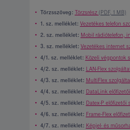
Törzsszöveg:
Törzsrész
(PDF, 1 MB)
1. sz. melléklet:
Vezetékes telefon sz
2. sz. melléklet:
Mobil rádiótelefon, i
3. sz. melléklet:
Vezetékes internet s
4/1. sz. melléklet:
Közeli végpontok 
4/2. sz. melléklet:
LAN-Flex szolgált
4/3. sz. melléklet:
MultiFlex szolgált
4/4. sz. melléklet:
DataLink előfizető
4/5. sz. melléklet:
Datex-P előfizetői
4/6. sz. melléklet:
Frame-Flex előfize
4/7. sz. melléklet:
Képjel- és műsorha