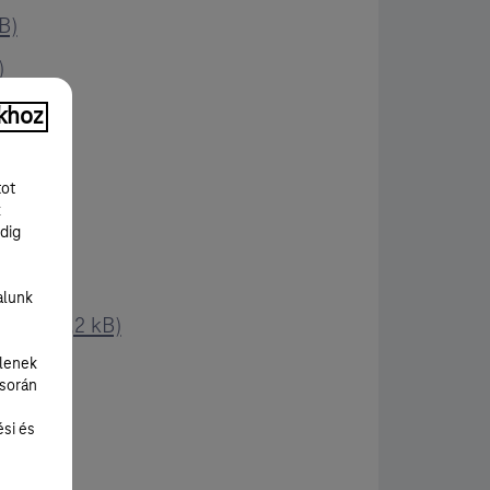
B)
)
khoz
kB)
tot
k
dig
alunk
PDF, 235,2 kB)
lenek
 során
ési és