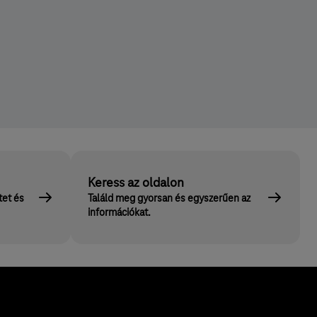
Keress az oldalon
tet és
Találd meg gyorsan és egyszerűen az
információkat.