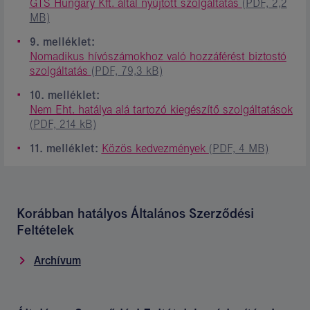
GTS Hungary Kft. által nyújtott szolgáltatás
(PDF, 2,2
MB)
9. melléklet:
Nomadikus hívószámokhoz való hozzáférést biztostó
szolgáltatás
(PDF, 79,3 kB)
10. melléklet:
Nem Eht. hatálya alá tartozó kiegészítő szolgáltatások
(PDF, 214 kB)
11. melléklet:
Közös kedvezmények
(PDF, 4 MB)
Korábban hatályos Általános Szerződési
Feltételek
Archívum