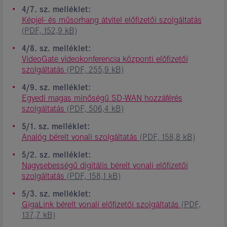
4/7. sz. melléklet:
Képjel- és műsorhang átvitel előfizetői szolgáltatás
(PDF, 152,9 kB)
4/8. sz. melléklet:
VideoGate videokonferencia központi előfizetői
szolgáltatás
(PDF, 255,9 kB)
4/9. sz. melléklet:
Egyedi magas minőségű SD-WAN hozzáférés
szolgáltatás
(PDF, 506,4 kB)
5/1. sz. melléklet:
Analóg bérelt vonali szolgáltatás
(PDF, 158,8 kB)
5/2. sz. melléklet:
Nagysebességű digitális bérelt vonali előfizetői
szolgáltatás
(PDF, 158,1 kB)
5/3. sz. melléklet:
GigaLink bérelt vonali előfizetői szolgáltatás
(PDF,
137,7 kB)