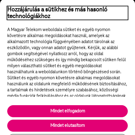
© 2026 Magyar Telekom Nyrt.
Hozzájárulás a sütikhez és más hasonló
technológiákhoz
Jogi tudnivalók
A Magyar Telekom weboldala sütiket és egyéb nyomon
követésre alkalmas megoldásokat használ, amelyek az
ÁSZF
alkalmazott technológia függvényében adatot tárolnak az
eszközödön, vagy onnan adatot gyűjtenek. Kérjük, az alábbi
Adatvédelem
gombok segítségével nyilatkozz arról, hogy az oldal
működéséhez szükséges és így mindig bekapcsolt sütiken felül
milyen választható sütiket és egyéb megoldásokat
Felhívások
használhatunk a weboldalunkon történő böngészésed során.
Sütiket és egyéb nyomon követésre alkalmas megoldásokat
Hírlevél
használunk az oldalunk megfelelő működésének biztosításához,
a tartalmak és hirdetések személyre szabásához, közösségi
Közösségi média
média funkciók felkínálásához és az oldalunk látogatottságának
elemzéséhez. A működéshez szükséges sütik
elengedhetetlenek a weboldal működéséhez és nem lehet
Cookie beállítások
Mindet elfogadom
kikapcsolni őket a weboldal látogatása során rendszerünkből. A
statisztikai, vagy marketing célú sütik segítségével bizonyos
English
Mindet elutasítom
esetekben az oldalhasználattal kapcsolatos információkat is
megosztjuk hirdetési és elemzési szolgáltatásokat nyújtó