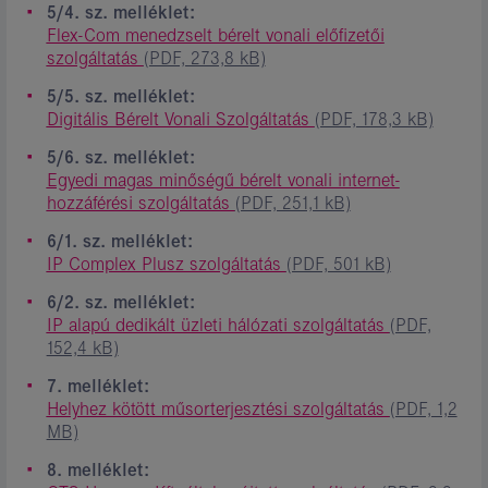
5/4. sz. melléklet:
Flex-Com menedzselt bérelt vonali előfizetői
szolgáltatás
(PDF, 273,8 kB)
5/5. sz. melléklet:
Digitális Bérelt Vonali Szolgáltatás
(PDF, 178,3 kB)
5/6. sz. melléklet:
Egyedi magas minőségű bérelt vonali internet-
hozzáférési szolgáltatás
(PDF, 251,1 kB)
6/1. sz. melléklet:
IP Complex Plusz szolgáltatás
(PDF, 501 kB)
6/2. sz. melléklet:
IP alapú dedikált üzleti hálózati szolgáltatás
(PDF,
152,4 kB)
7. melléklet:
Helyhez kötött műsorterjesztési szolgáltatás
(PDF, 1,2
MB)
8. melléklet: