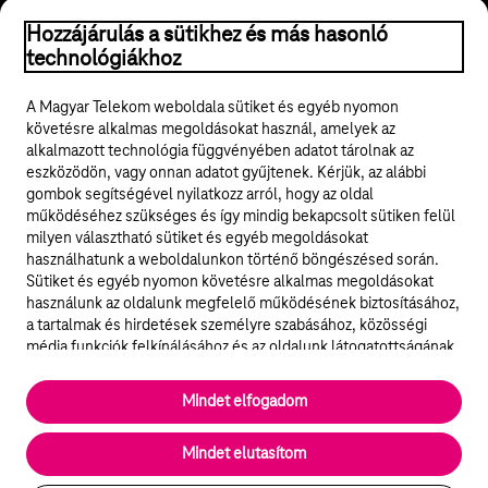
© 2026 Magyar Telekom Nyrt.
Hozzájárulás a sütikhez és más hasonló
technológiákhoz
Jogi tudnivalók
A Magyar Telekom weboldala sütiket és egyéb nyomon
követésre alkalmas megoldásokat használ, amelyek az
ÁSZF
alkalmazott technológia függvényében adatot tárolnak az
eszközödön, vagy onnan adatot gyűjtenek. Kérjük, az alábbi
Adatvédelem
gombok segítségével nyilatkozz arról, hogy az oldal
működéséhez szükséges és így mindig bekapcsolt sütiken felül
milyen választható sütiket és egyéb megoldásokat
Felhívások
használhatunk a weboldalunkon történő böngészésed során.
Sütiket és egyéb nyomon követésre alkalmas megoldásokat
Hírlevél
használunk az oldalunk megfelelő működésének biztosításához,
a tartalmak és hirdetések személyre szabásához, közösségi
Közösségi média
média funkciók felkínálásához és az oldalunk látogatottságának
elemzéséhez. A működéshez szükséges sütik
elengedhetetlenek a weboldal működéséhez és nem lehet
Cookie beállítások
Mindet elfogadom
kikapcsolni őket a weboldal látogatása során rendszerünkből. A
statisztikai, vagy marketing célú sütik segítségével bizonyos
English
Mindet elutasítom
esetekben az oldalhasználattal kapcsolatos információkat is
megosztjuk hirdetési és elemzési szolgáltatásokat nyújtó