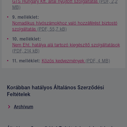
GTS Hungary Kft. által nyújtott szolgáltatás
(PDF, 2,2
MB)
9. melléklet:
Nomadikus hívószámokhoz való hozzáférést biztostó
szolgáltatás
(PDF, 55,7 kB)
10. melléklet:
Nem Eht. hatálya alá tartozó kiegészítő szolgáltatások
(PDF, 214 kB)
11. melléklet:
Közös kedvezmények
(PDF, 4 MB)
Korábban hatályos Általános Szerződési
Feltételek
Archívum