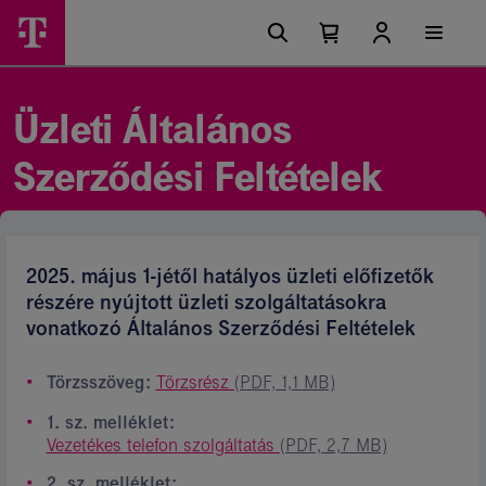
Ugrási
Üzleti
Főmenü
lehetőségek
Kosárban
Kosár
szolgáltatások
található
lenyitása
elemek
Általános
száma
0
Szerződési
Üzleti Általános
Feltételek
Szerződési Feltételek
2025. május 1-jétől hatályos üzleti előfizetők
részére nyújtott üzleti szolgáltatásokra
vonatkozó Általános Szerződési Feltételek
Törzsszöveg:
Törzsrész
(PDF, 1,1 MB)
1. sz. melléklet:
Vezetékes telefon szolgáltatás
(PDF, 2,7 MB)
2. sz. melléklet: