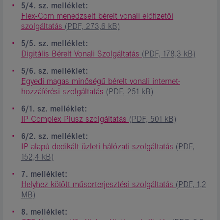
5/4. sz. melléklet:
Flex-Com menedzselt bérelt vonali előfizetői
szolgáltatás
(PDF, 273,6 kB)
5/5. sz. melléklet:
Digitális Bérelt Vonali Szolgáltatás
(PDF, 178,3 kB)
5/6. sz. melléklet:
Egyedi magas minőségű bérelt vonali internet-
hozzáférési szolgáltatás
(PDF, 251 kB)
6/1. sz. melléklet:
IP Complex Plusz szolgáltatás
(PDF, 501 kB)
6/2. sz. melléklet:
IP alapú dedikált üzleti hálózati szolgáltatás
(PDF,
152,4 kB)
7. melléklet:
Helyhez kötött műsorterjesztési szolgáltatás
(PDF, 1,2
MB)
8. melléklet: