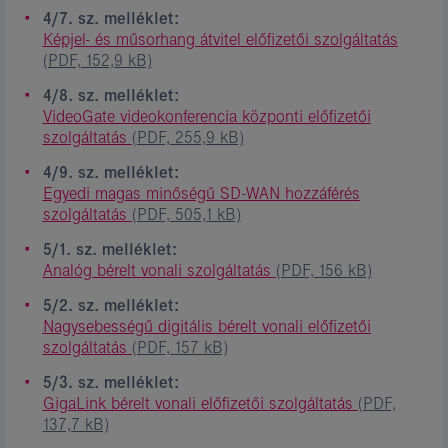
4/7. sz. melléklet:
Képjel- és műsorhang átvitel előfizetői szolgáltatás
(PDF, 152,9 kB)
4/8. sz. melléklet:
VideoGate videokonferencia központi előfizetői
szolgáltatás
(PDF, 255,9 kB)
4/9. sz. melléklet:
Egyedi magas minőségű SD-WAN hozzáférés
szolgáltatás
(PDF, 505,1 kB)
5/1. sz. melléklet:
Analóg bérelt vonali szolgáltatás
(PDF, 156 kB)
5/2. sz. melléklet:
Nagysebességű digitális bérelt vonali előfizetői
szolgáltatás
(PDF, 157 kB)
5/3. sz. melléklet:
GigaLink bérelt vonali előfizetői szolgáltatás
(PDF,
137,7 kB)