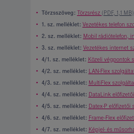
Törzsszöveg:
Törzsrész
(PDF, 1,1 MB)
1. sz. melléklet:
Vezetékes telefon sz
2. sz. melléklet:
Mobil rádiótelefon, i
3. sz. melléklet:
Vezetékes internet s
4/1. sz. melléklet:
Közeli végpontok 
4/2. sz. melléklet:
LAN-Flex szolgált
4/3. sz. melléklet:
MultiFlex szolgált
4/4. sz. melléklet:
DataLink előfizető
4/5. sz. melléklet:
Datex-P előfizetői
4/6. sz. melléklet:
Frame-Flex előfize
4/7. sz. melléklet:
Képjel- és műsorha