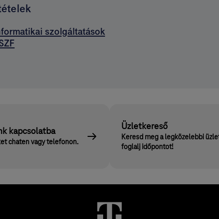
tételek
nformatikai szolgáltatások
SZF
Üzletkereső
nk kapcsolatba
Keresd meg a legközelebbi üzle
et chaten vagy telefonon.
foglalj időpontot!