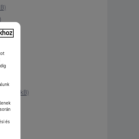
kB)
)
khoz
)
tot
k
dig
alunk
PDF, 251 kB)
lenek
 során
ési és