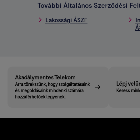
További Általános Szerződési Fel
Lakossági ÁSZF
I
Á
Akadálymentes Telekom
Lépj velü
Arra törekszünk, hogy szolgáltatásaink
és megoldásaink mindenki számára
Keress mink
hozzáférhetőek legyenek.