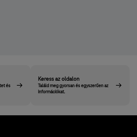
Keress az oldalon
tet és
Találd meg gyorsan és egyszerűen az
információkat.