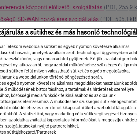
ferencia központi előfizetői szolgáltatás
(PDF, 255,9 
őségű SD-WAN hozzáférés szolgáltatás
(PDF, 505,1 kB
li szolgáltatás
(PDF, 156 kB)
ájárulás a sütikhez és más hasonló technológiá
tális bérelt vonali előfizetői szolgáltatás
(PDF, 157 kB
ar Telekom weboldala sütiket és egyéb nyomon követésre alkalmas
ásokat használ, amelyek az alkalmazott technológia függvényében ada
ali előfizetői szolgáltatás
(PDF, 137,7 kB)
ak az eszközödön, vagy onnan adatot gyűjtenek. Kérjük, az alábbi gombo
égével nyilatkozz arról, hogy az oldal működéséhez szükséges és így min
t bérelt vonali előfizetői szolgáltatás
(PDF, 273,6 kB)
solt sütiken felül milyen választható sütiket és egyéb megoldásokat
lhatunk a weboldalunkon történő böngészésed során.
nali Szolgáltatás
(PDF, 178,3 kB)
t és egyéb nyomon követésre alkalmas megoldásokat használunk az old
égű bérelt vonali internet-hozzáférési szolgáltatás
(
elő működésének biztosításához, a tartalmak és hirdetések személyre
ához, közösségi média funkciók felkínálásához és az oldalunk
szolgáltatás
(PDF, 501 kB)
tottságának elemzéséhez. A működéshez szükséges sütik elengedhetet
ldal működéséhez és nem lehet kikapcsolni őket a weboldal látogatása
zleti hálózati szolgáltatás
(PDF, 152,4 kB)
erünkből. A statisztikai, vagy marketing célú sütik segítségével bizonyos
ben az oldalhasználattal kapcsolatos információkat is megosztjuk hirdet
esztési szolgáltatás
(PDF, 1,2 MB)
si szolgáltatásokat nyújtó partnereinkkel.
tes sütitájékoztató/Partnerek