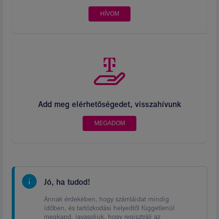
HÍVOM
Add meg elérhetőségedet, visszahívunk
MEGADOM
Jó, ha tudod!
Annak érdekében, hogy számláidat mindig
időben, és tartózkodási helyedtől függetlenül
megkapd, javasoljuk, hogy regisztrálj az