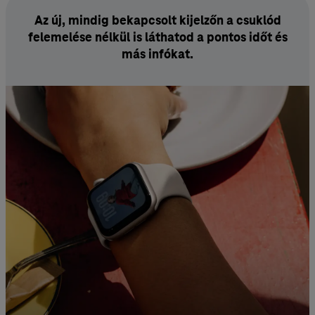
Az új, mindig bekapcsolt kijelzőn a csuklód
felemelése nélkül is láthatod a pontos időt és
más infókat.