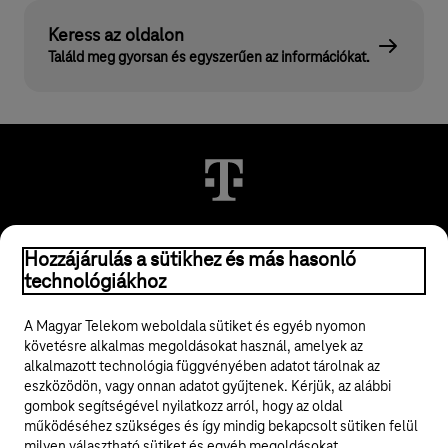
Keress az oldalon
Találd meg gyorsan és egyszerűen az információkat.
Hozzájárulás a sütikhez és más hasonló
© 2026 Magyar Telekom Nyrt.
technológiákhoz
Jogi tudnivalók
A Magyar Telekom weboldala sütiket és egyéb nyomon
követésre alkalmas megoldásokat használ, amelyek az
ÁSZF
alkalmazott technológia függvényében adatot tárolnak az
eszközödön, vagy onnan adatot gyűjtenek. Kérjük, az alábbi
Adatvédelem
gombok segítségével nyilatkozz arról, hogy az oldal
működéséhez szükséges és így mindig bekapcsolt sütiken felül
milyen választható sütiket és egyéb megoldásokat