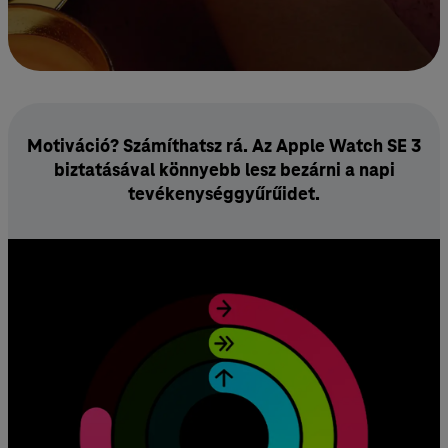
Motiváció? Számíthatsz rá. Az Apple Watch SE 3
bizta­tásával könnyebb lesz bezárni a napi
tevékenység­gyűrűidet.