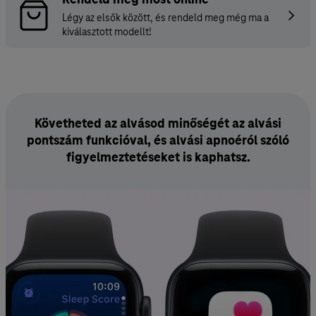
Légy az elsők között, és rendeld meg még ma a
kiválasztott modellt!
Apple Watch SE 3 – Fő funkciók és előnyök
Követheted az alvásod minőségét az alvási
pontszám funkcióval, és alvási apnoéról szóló
figyelmez­tetéseket is kaphatsz.