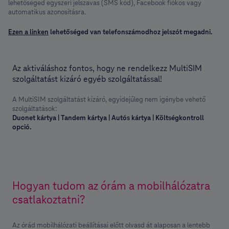
lehetőséged egyszeri jelszavas (SMS kód), Facebook fiókos vagy
automatikus azonosításra.
Ezen a linken
lehetőséged van telefonszámodhoz jelszót megadni.
Az aktiváláshoz fontos, hogy ne rendelkezz MultiSIM
szolgáltatást kizáró egyéb szolgáltatással!
A MultiSIM szolgáltatást kizáró, egyidejűleg nem igénybe vehető
szolgáltatások:
Duonet kártya | Tandem kártya | Autós kártya | Költségkontroll
opció.
Hogyan tudom az órám a mobilhálózatra
csatlakoztatni?
Az órád mobilhálózati beállításai előtt olvasd át alaposan a lentebb