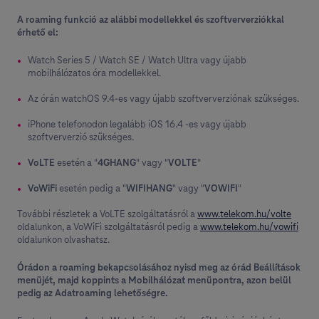
A roaming funkció az alábbi modellekkel és szoftververziókkal
érhető el:
Watch Series 5 / Watch SE / Watch Ultra vagy újabb
mobilhálózatos óra modellekkel.
Az órán watchOS 9.4-es vagy újabb szoftververziónak szükséges.
iPhone telefonodon legalább iOS 16.4 -es vagy újabb
szoftververzió szükséges.
VoLTE
esetén a "
4GHANG
" vagy "
VOLTE
"
VoWiFi
esetén pedig a "
WIFIHANG
" vagy "
VOWIFI
"
További részletek a VoLTE szolgáltatásról a
www.telekom.hu/volte
oldalunkon, a VoWiFi szolgáltatásról pedig a
www.telekom.hu/vowifi
oldalunkon olvashatsz.
Órádon a roaming bekapcsolásához nyisd meg az órád Beállítások
menüjét, majd koppints a Mobilhálózat menüpontra, azon belül
pedig az Adatroaming lehetőségre.