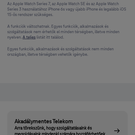
Az Apple Watch Series 7, az Apple Watch SE és az Apple Watch
Series 3 használatához iPhone 6s vagy újabb iPhone és legalább iOS
15-ös rendszer szükséges.
A funkciók változhatnak. Egyes funkciók, alkal­mazások és
szolgáltatások nem érhetők el minden térségben, illetve minden
nyelven.
A teljes
listát itt találod.
Egyes funkciók, alkalmazások és szolgáltatások nem minden
országban, illetve térségben vehetők igénybe.
Akadálymentes Telekom
Arra törekszünk, hogy szolgáltatásaink és
megoldásaink mindenki számára hozzáférhetőek