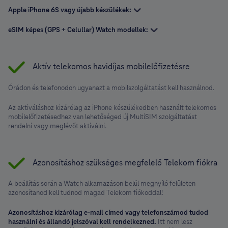
Apple iPhone 6S vagy újabb készülékek:
eSIM képes (GPS + Celullar) Watch modellek:
Aktív telekomos havidíjas mobilelőfizetésre
Órádon és telefonodon ugyanazt a mobilszolgáltatást kell használnod.
Az aktiváláshoz kizárólag az iPhone készülékedben használt telekomos
mobilelőfizetésedhez van lehetőséged új MultiSIM szolgáltatást
rendelni vagy meglévőt aktiválni.
Azonosításhoz szükséges megfelelő Telekom fiókra
A beállítás során a Watch alkamazáson belül megnyíló felületen
azonosítanod kell tudnod magad Telekom fiókoddal!
Azonosításhoz kizárólag e-mail címed vagy telefonszámod tudod
használni és állandó jelszóval kell rendelkezned.
Itt nem lesz