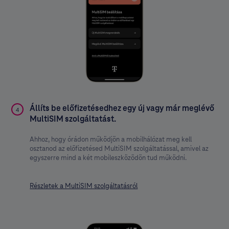
Állíts be előfizetésedhez egy új vagy már meglévő
4
MultiSIM szolgáltatást.
Ahhoz, hogy órádon működjön a mobilhálózat meg kell
osztanod az előfizetésed MultiSIM szolgáltatással, amivel az
egyszerre mind a két mobileszközödön tud működni.
Részletek a MultiSIM szolgáltatásról