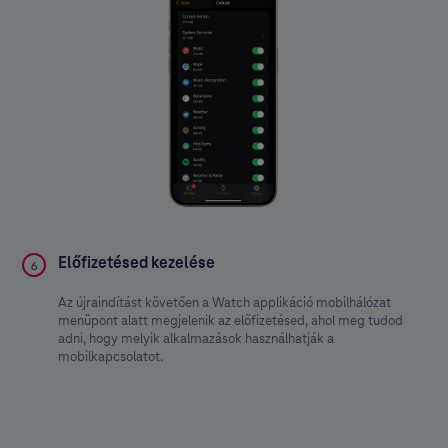
Előfizetésed kezelése
6
Az újraindítást követően a Watch applikáció mobilhálózat
menüpont alatt megjelenik az előfizetésed, ahol meg tudod
adni, hogy melyik alkalmazások használhatják a
mobilkapcsolatot.