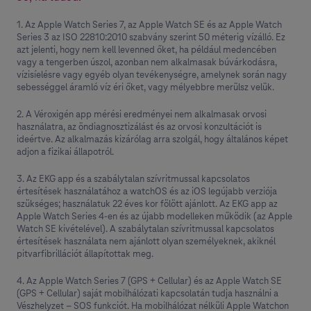
1. Az Apple Watch Series 7, az Apple Watch SE és az Apple Watch
Series 3 az ISO 22810:2010 szabvány szerint 50 méterig vízálló. Ez
azt jelenti, hogy nem kell levenned őket, ha például medencében
vagy a tengerben úszol, azonban nem alkalmasak búvárkodásra,
vízisíelésre vagy egyéb olyan tevékenységre, amelynek során nagy
sebességgel áramló víz éri őket, vagy mélyebbre merülsz velük.
2. A Véroxigén app mérési eredményei nem alkalmasak orvosi
használatra, az öndiagnosztizálást és az orvosi konzultációt is
ideértve. Az alkal­mazás kizárólag arra szolgál, hogy általános képet
adjon a fizikai állapotról.
3. Az EKG app és a szabálytalan szívritmussal kapcsolatos
értesítések használatához a watchOS és az iOS legújabb verziója
szükséges; használatuk 22 éves kor fölött ajánlott. Az EKG app az
Apple Watch Series 4-en és az újabb modelleken működik (az Apple
Watch SE kivételével). A szabálytalan szívritmussal kapcsolatos
értesítések használata nem ajánlott olyan személyeknek, akiknél
pitvarfibrillációt állapítottak meg.
4. Az Apple Watch Series 7 (GPS + Cellular) és az Apple Watch SE
(GPS + Cellular) saját mobilhálózati kapcsolatán tudja használni a
Vészhelyzet – SOS funkciót. Ha mobilhálózat nélküli Apple Watchon