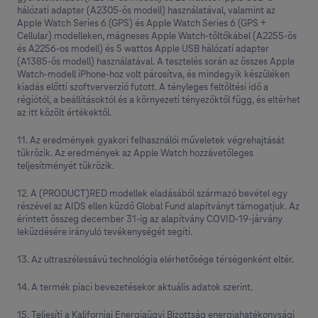
hálózati adapter (A2305‑ös modell) használatával, valamint az
Apple Watch Series 6 (GPS) és Apple Watch Series 6 (GPS +
Cellular) modelleken, mágneses Apple Watch-töltőkábel (A2255-ös
és A2256-os modell) és 5 wattos Apple USB hálózati adapter
(A1385-ös modell) használatával. A tesztelés során az összes Apple
Watch-modell iPhone-hoz volt párosítva, és mindegyik készüléken
kiadás előtti szoftververzió futott. A tényleges feltöltési idő a
régiótól, a beállításoktól és a környezeti tényezőktől függ, és eltérhet
az itt közölt értékektől.
11. Az eredmények gyakori felhasználói műveletek végrehajtását
tükrözik. Az eredmények az Apple Watch hozzávetőleges
teljesítményét tükrözik.
12. A (PRODUCT)RED modellek eladásából származó bevétel egy
részével az AIDS ellen küzdő Global Fund alapítványt támogatjuk. Az
érintett összeg december 31‑ig az alapítvány COVID‑19-járvány
leküzdésére irányuló tevékenységét segíti.
13. Az ultraszélessávú technológia elérhetősége térségenként eltér.
14. A termék piaci bevezetésekor aktuális adatok szerint.
15. Teljesíti a Kaliforniai Energiaügyi Bizottság energiahatékonysági