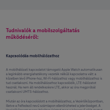
Tudnivalók a mobilszolgáltatás
működéséről:
Kapcsolódás mobilhálózathoz
A mobilhálózati kapcsolatot támogató Apple Watch automatikusan
a leginkább energiahatékony vezeték nélküli kapcsolatra vált: a
közelben lévő iPhone-hoz, Wi-Fi-hálózathoz vagy mobilhálózathoz is
tud csatlakozni. Ha mobilhálózathoz kapcsolódik, LTE-hálózatot
használ. Ha nem áll rendelkezésre LTE, akkor az óra megpróbál
csatlakozni UMTS-hálózathoz.
Miután az óra kapcsolódott a mobilhálózathoz, a Vezérlőközpontban,
illetve a Felfedező nevű számlapon ellenőrizheted a jelerősséget. A