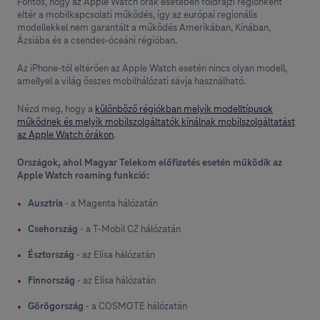
Fontos, hogy az Apple Watch órák esetében földrajzi régiónként
eltér a mobilkapcsolati működés, így az európai regionális
modellekkel nem garantált a működés Amerikában, Kínában,
Ázsiába és a csendes-óceáni régióban.
Az iPhone-tól eltérően az Apple Watch esetén nincs olyan modell,
amellyel a világ összes mobilhálózati sávja használható.
Nézd meg, hogy a
különböző régiókban melyik modelltípusok
működnek és melyik mobilszolgáltatók kínálnak mobilszolgáltatást
az Apple Watch órákon
.
Országok, ahol Magyar Telekom előfizetés esetén működik az
Apple Watch roaming funkció:
Ausztria
- a Magenta hálózatán
Csehország
- a T-Mobil CZ hálózatán
Észtország
- az Elisa hálózatán
Finnország
- az Elisa hálózatán
Görögország
- a COSMOTE hálózatán