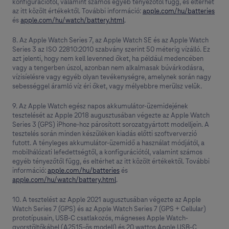
konfigurációtól, valamint számos egyéb tényezőtől függ, és eltérhet
az itt közölt értékektől. További információ:
apple.com/hu/batteries
és
apple.com/hu/watch/battery.html
.
8. Az Apple Watch Series 7, az Apple Watch SE és az Apple Watch
Series 3 az ISO 22810:2010 szabvány szerint 50 méterig vízálló. Ez
azt jelenti, hogy nem kell levenned őket, ha például medencében
vagy a tengerben úszol, azonban nem alkalmasak búvárkodásra,
vízisíelésre vagy egyéb olyan tevékenységre, amelynek során nagy
sebességgel áramló víz éri őket, vagy mélyebbre merülsz velük.
9. Az Apple Watch egész napos akkumulátor-üzemidejének
tesztelését az Apple 2018 augusztusában végezte az Apple Watch
Series 3 (GPS) iPhone-hoz párosított sorozatgyártott modelljein. A
tesztelés során minden készüléken kiadás előtti szoftververzió
futott. A tényleges akkumulátor-üzemidő a használat módjától, a
mobilhálózati lefedettségtől, a konfigurációtól, valamint számos
egyéb tényezőtől függ, és eltérhet az itt közölt értékektől. További
információ:
apple.com/hu/batteries
és
apple.com/hu/watch/battery.html
.
10. A tesztelést az Apple 2021 augusztusában végezte az Apple
Watch Series 7 (GPS) és az Apple Watch Series 7 (GPS + Cellular)
prototípusain, USB‑C csatlakozós, mágneses Apple Watch-
gyorstöltőkábel (A2515‑ös modell) és 20 wattos Apple USB‑C