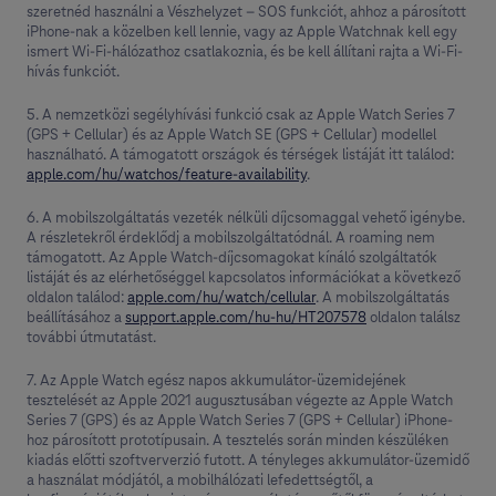
szeretnéd használni a Vészhelyzet – SOS funkciót, ahhoz a párosított
iPhone-nak a közelben kell lennie, vagy az Apple Watchnak kell egy
ismert Wi‑Fi-hálózathoz csatlakoznia, és be kell állítani rajta a Wi‑Fi-
hívás funkciót.
5. A nemzetközi segélyhívási funkció csak az Apple Watch Series 7
(GPS + Cellular) és az Apple Watch SE (GPS + Cellular) modellel
használható. A támogatott országok és térségek listáját itt találod:
apple.com/hu/watchos/feature-availability
.
6. A mobilszolgáltatás vezeték nélküli díjcsomaggal vehető igénybe.
A részletekről érdeklődj a mobil­szolgáltatódnál. A roaming nem
támogatott. Az Apple Watch-díjcsomagokat kínáló szolgáltatók
listáját és az elérhetőséggel kapcsolatos információkat a következő
oldalon találod:
apple.com/hu/watch/cellular
. A mobilszolgáltatás
beállításához a
support.apple.com/hu-hu/HT207578
oldalon találsz
további útmutatást.
7. Az Apple Watch egész napos akkumulátor-üzemidejének
tesztelését az Apple 2021 augusztusában végezte az Apple Watch
Series 7 (GPS) és az Apple Watch Series 7 (GPS + Cellular) iPhone-
hoz párosított prototípusain. A tesztelés során minden készüléken
kiadás előtti szoftververzió futott. A tényleges akkumulátor-üzemidő
a használat módjától, a mobilhálózati lefedettségtől, a