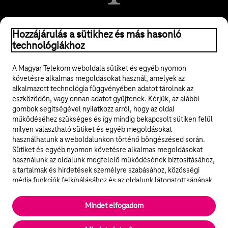
© 2026 Magyar Telekom Nyrt.
Hozzájárulás a sütikhez és más hasonló
technológiákhoz
Jogi tudnivalók
A Magyar Telekom weboldala sütiket és egyéb nyomon
követésre alkalmas megoldásokat használ, amelyek az
ÁSZF
alkalmazott technológia függvényében adatot tárolnak az
eszközödön, vagy onnan adatot gyűjtenek. Kérjük, az alábbi
Adatvédelem
gombok segítségével nyilatkozz arról, hogy az oldal
működéséhez szükséges és így mindig bekapcsolt sütiken felül
milyen választható sütiket és egyéb megoldásokat
Felhívások
használhatunk a weboldalunkon történő böngészésed során.
Sütiket és egyéb nyomon követésre alkalmas megoldásokat
Hírlevél
használunk az oldalunk megfelelő működésének biztosításához,
a tartalmak és hirdetések személyre szabásához, közösségi
Közösségi média
média funkciók felkínálásához és az oldalunk látogatottságának
elemzéséhez. A működéshez szükséges sütik
elengedhetetlenek a weboldal működéséhez és nem lehet
Cookie beállítások
Mindet elfogadom
kikapcsolni őket a weboldal látogatása során rendszerünkből. A
statisztikai, vagy marketing célú sütik segítségével bizonyos
English