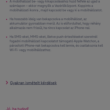
A mobilhálózat be- vagy kikapcsolásához húzd felfelé az ujjad a
számlapon – ekkor megnyílik a Vezérlőközpont. Koppints a
mobilhálózati ikonra , majd kapcsold be vagy ki a mobilhálózatot.
Ha hosszabb ideig van bekapcsolva a mobilhálózat, az
akkumulátor gyorsabban merül. Az is előfordulhat, hogy néhány
alkalmazás nem frissül, ha nincs kapcsolat az iPhone-nal.
Ha SMS-eket, MMS-eket, illetve push-értesítéseket szeretnél
fogadni mobilhálózati kapcsolatot támogató Apple Watchon, a
párosított iPhone-nak bekapcsolva kell lennie, és csatlakoznia kell
Wi-Fi- vagy mobilhálózathoz.
Gyakran ismételt kérdések
Jó, ha tudod!