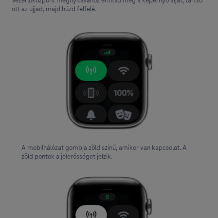
Vezérlőközpont megnyitásához érintsd meg a képernyő alját, tartsd
ott az ujjad, majd húzd felfelé.
A mobilhálózat gombja zöld színű, amikor van kapcsolat. A
zöld pontok a jelerősséget jelzik.