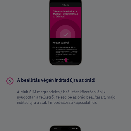
A beállítás végén indítsd újra az órád!
5
A MultiSIM megrendelés / beállítást követően lépj ki
nyugodtan a felületről, fejezd be az órád beállításait, majd
indítsd újra a stabil mobilhálózati kapcsolathoz.