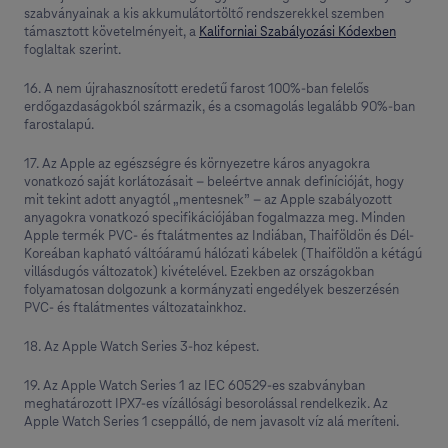
szabványainak a kis akkumulátortöltő rendszerekkel szemben
támasztott követelményeit, a
Kaliforniai Szabályozási Kódexben
foglaltak szerint.
16. A nem újrahasznosított eredetű farost 100%‑ban felelős
erdőgazdaságokból származik, és a csomagolás legalább 90%-ban
farostalapú.
17. Az Apple az egészségre és környezetre káros anyagokra
vonatkozó saját korlátozásait – beleértve annak definícióját, hogy
mit tekint adott anyagtól „mentesnek” – az Apple szabályozott
anyagokra vonatkozó specifikációjában fogalmazza meg. Minden
Apple termék PVC- és ftalátmentes az Indiában, Thaiföldön és Dél-
Koreában kapható váltóáramú hálózati kábelek (Thaiföldön a kétágú
villásdugós változatok) kivételével. Ezekben az országokban
folyama­tosan dolgozunk a kormányzati engedélyek beszerzésén
PVC- és ftalátmentes változatainkhoz.
18. Az Apple Watch Series 3-hoz képest.
19. Az Apple Watch Series 1 az IEC 60529-es szabványban
meghatározott IPX7-es vízállósági besorolással rendelkezik. Az
Apple Watch Series 1 cseppálló, de nem javasolt víz alá meríteni.