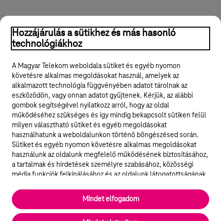
Hozzájárulás a sütikhez és más hasonló
technológiákhoz
A Magyar Telekom weboldala sütiket és egyéb nyomon
követésre alkalmas megoldásokat használ, amelyek az
alkalmazott technológia függvényében adatot tárolnak az
eszközödön, vagy onnan adatot gyűjtenek. Kérjük, az alábbi
gombok segítségével nyilatkozz arról, hogy az oldal
működéséhez szükséges és így mindig bekapcsolt sütiken felül
milyen választható sütiket és egyéb megoldásokat
használhatunk a weboldalunkon történő böngészésed során.
Sütiket és egyéb nyomon követésre alkalmas megoldásokat
használunk az oldalunk megfelelő működésének biztosításához,
a tartalmak és hirdetések személyre szabásához, közösségi
média funkciók felkínálásához és az oldalunk látogatottságának
elemzéséhez. A működéshez szükséges sütik
elengedhetetlenek a weboldal működéséhez és nem lehet
Mindet elfogadom
kikapcsolni őket a weboldal látogatása során rendszerünkből. A
statisztikai, vagy marketing célú sütik segítségével bizonyos