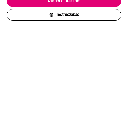
Mindet elutasítom
esetekben az oldalhasználattal kapcsolatos információkat is
megosztjuk hirdetési és elemzési szolgáltatásokat nyújtó
partnereinkkel.
Testreszabás
Részletes sütitájékoztató/Partnerek
Akadálymentes Telekom
Arra törekszünk, hogy szolgáltatásaink és
megoldásaink mindenki számára hozzáférhetőek
legyenek.
Lépj velünk kapcsolatba
Keress minket chaten vagy telefonon.