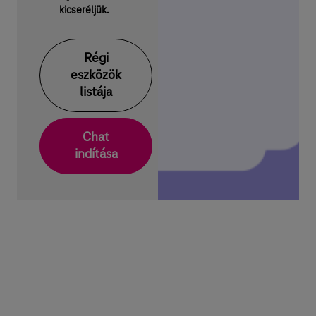
kicseréljük.
Régi
eszközök
listája
Chat
indítása