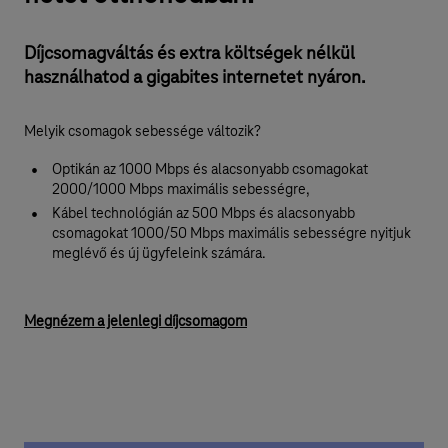
g
é
Díjcsomagváltás és extra költségek nélkül
s
használhatod a gigabites internetet nyáron.
z
Melyik csomagok sebessége változik?
n
y
Optikán az 1000 Mbps és alacsonyabb csomagokat
2000/1000 Mbps maximális sebességre,
á
Kábel technológián az 500 Mbps és alacsonyabb
r
csomagokat 1000/50 Mbps maximális sebességre nyitjuk
meglévő és új ügyfeleink számára.
r
a
Megnézem a jelenlegi díjcsomagom