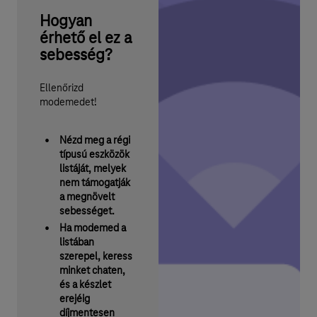
Hogyan
érhető el ez a
sebesség?
Ellenőrizd
modemedet!
Nézd meg a régi
típusú eszközök
listáját, melyek
nem támogatják
a megnövelt
sebességet.
Ha modemed a
listában
szerepel, keress
minket chaten,
és a készlet
erejéig
díjmentesen