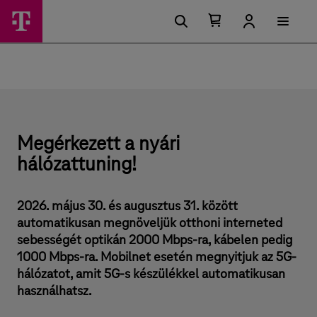
U
A
F
g
ő
Kosárban
Kosár
n
r
található
lenyitása
m
á
elemek
e
s
e
száma
i
0
t
n
l
ü
e
e
h
z
e
t
Megérkezett a nyári
é
ő
s
hálózattuning!
s
é
g
c
e
2026. május 30. és augusztus 31. között
k
s
automatikusan megnöveljük otthoni interneted
ú
sebességét optikán 2000 Mbps-ra, kábelen pedig
c
1000 Mbps-ra. Mobilnet esetén megnyitjuk az 5G-
hálózatot, amit 5G-s készülékkel automatikusan
s
használhatsz.
é