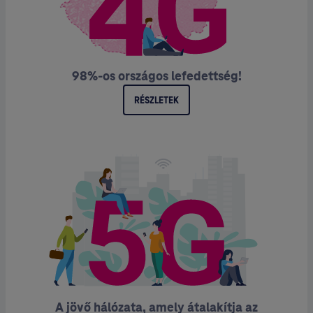
98%-os országos lefedettség!
RÉSZLETEK
A jövő hálózata, amely átalakítja az