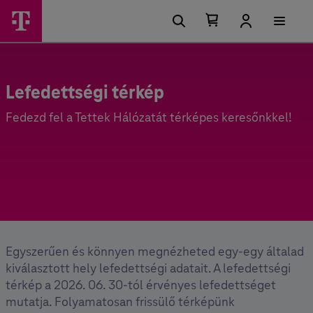
Kosárban található elemek száma 0
Kosár lenyitása
Lefedettségi térkép
Fedezd fel a Tettek Hálózatát térképes keresőnkkel!
Egyszerűen és könnyen megnézheted egy-egy általad
kiválasztott hely lefedettségi adatait. A lefedettségi
térkép a 2026. 06. 30-tól érvényes lefedettséget
mutatja. Folyamatosan frissülő térképünk