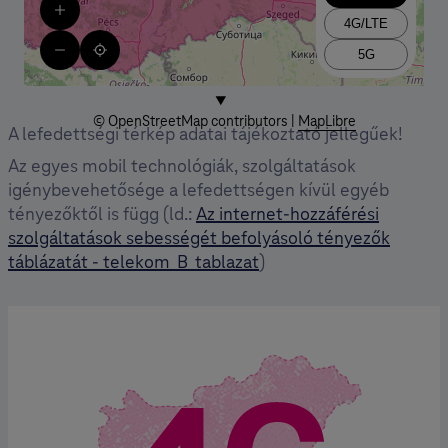
A lefedettségi térkép adatai tájékoztató jellegűek!
Az egyes mobil technológiák, szolgáltatások
igénybevehetősége a lefedettségen kívül egyéb
tényezőktől is függ (ld.:
Az internet-hozzáférési
szolgáltatások sebességét befolyásoló tényezők
táblázatát - telekom_B_tablazat
)