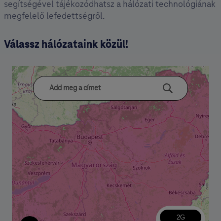
segítségével tájékozódhatsz a hálózati technológiának
megfelelő lefedettségről.
Válassz hálózataink közül!