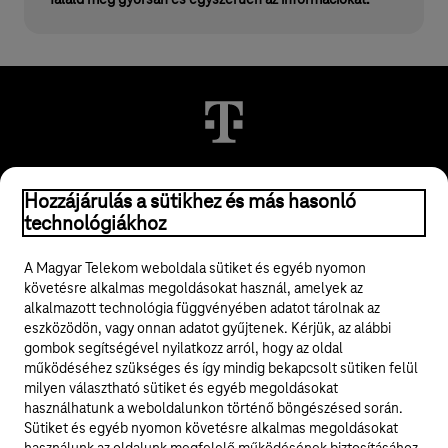
Találd meg gyorsan és egyszerűen az információkat.
© 2026 Magyar Telekom Nyrt.
Hozzájárulás a sütikhez és más hasonló
technológiákhoz
Jogi tudnivalók
A Magyar Telekom weboldala sütiket és egyéb nyomon
követésre alkalmas megoldásokat használ, amelyek az
ÁSZF
alkalmazott technológia függvényében adatot tárolnak az
eszközödön, vagy onnan adatot gyűjtenek. Kérjük, az alábbi
Adatvédelem
gombok segítségével nyilatkozz arról, hogy az oldal
működéséhez szükséges és így mindig bekapcsolt sütiken felül
milyen választható sütiket és egyéb megoldásokat
Felhívások
használhatunk a weboldalunkon történő böngészésed során.
Sütiket és egyéb nyomon követésre alkalmas megoldásokat
Hírlevél