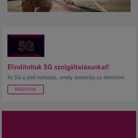
Elindítottuk 5G szolgáltatásunkat!
Az 5G a jövő hálózata, amely átalakítja az életünket.
RÉSZLETEK
Kép
leírása:
4G
sebességet