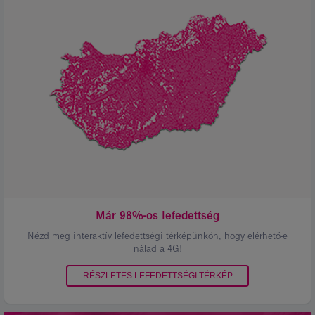
os
lefedettség
Már 98%-os lefedettség
Nézd meg interaktív lefedettségi térképünkön, hogy elérhető-e
nálad a 4G!
RÉSZLETES LEFEDETTSÉGI TÉRKÉP