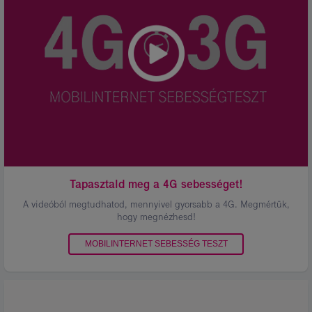
Tapasztald meg a 4G sebességet!
A videóból megtudhatod, mennyivel gyorsabb a 4G. Megmértük,
hogy megnézhesd!
MOBILINTERNET SEBESSÉG TESZT
Kép
leírása:
98%-