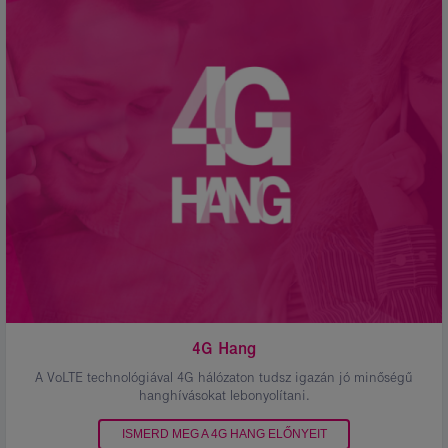
Kép
leírása:
4G
Hang
4G Hang
A VoLTE technológiával 4G hálózaton tudsz igazán jó minőségű
hanghívásokat lebonyolítani.
ISMERD MEG A 4G HANG ELŐNYEIT