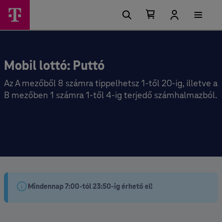
Kosárban található elemek száma 0
Kosár lenyitása
Mobil lottó: Puttó
Az A mezőből 8 számra tippelhetsz 1-től 20-ig, illetve a
B mezőben 1 számra 1-től 4-ig terjedő számhalmazból.
Mindennap 7:00-tól 23:50-ig érhető el!