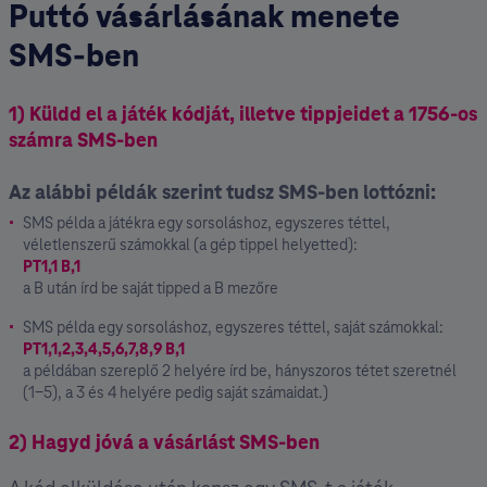
Puttó vásárlásának menete
SMS-ben
1)⁣ ⁣Küldd el a játék kódját, illetve tippjeidet a 1756-os
számra SMS-ben
Az alábbi példák szerint tudsz SMS-ben lottózni:
SMS példa a játékra egy sorsoláshoz, egyszeres téttel,
véletlenszerű számokkal (a gép tippel helyetted):
PT1,1 B,1
a B után írd be saját tipped a B mezőre
SMS példa egy sorsoláshoz, egyszeres téttel, saját számokkal:
PT1,1,2,3,4,5,6,7,8,9 B,1
a példában szereplő 2 helyére írd be, hányszoros tétet szeretnél
(1-5), a 3 és 4 helyére pedig saját számaidat.)
2)⁣ ⁣Hagyd jóvá a vásárlást SMS-ben