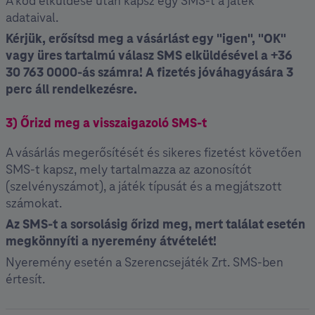
A kód elküldése után kapsz egy SMS-t a játék
adataival.
Kérjük, erősítsd meg a vásárlást egy "igen", "OK"
vagy üres tartalmú válasz SMS elküldésével a +36
30 763 0000-ás számra! A fizetés jóváhagyására 3
perc áll rendelkezésre.
3)⁣ ⁣Őrizd meg a visszaigazoló SMS-t
A vásárlás megerősítését és sikeres fizetést követően
SMS-t kapsz, mely tartalmazza az azonosítót
(szelvényszámot), a játék típusát és a megjátszott
számokat.
Az SMS-t a sorsolásig őrizd meg, mert találat esetén
megkönnyíti a nyeremény átvételét!
Nyeremény esetén a Szerencsejáték Zrt. SMS-ben
értesít.