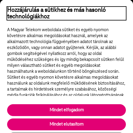
© 2026 Magyar Telekom Nyrt.
Hozzájárulás a sütikhez és más hasonló
technológiákhoz
Jogi tudnivalók
A Magyar Telekom weboldala sütiket és egyéb nyomon
követésre alkalmas megoldásokat használ, amelyek az
ÁSZF
alkalmazott technológia függvényében adatot tárolnak az
eszközödön, vagy onnan adatot gyűjtenek. Kérjük, az alábbi
Adatvédelem
gombok segítségével nyilatkozz arról, hogy az oldal
működéséhez szükséges és így mindig bekapcsolt sütiken felül
milyen választható sütiket és egyéb megoldásokat
Felhívások
használhatunk a weboldalunkon történő böngészésed során.
Sütiket és egyéb nyomon követésre alkalmas megoldásokat
Hírlevél
használunk az oldalunk megfelelő működésének biztosításához,
a tartalmak és hirdetések személyre szabásához, közösségi
Közösségi média
média funkciók felkínálásához és az oldalunk látogatottságának
elemzéséhez. A működéshez szükséges sütik
elengedhetetlenek a weboldal működéséhez és nem lehet
Cookie beállítások
Mindet elfogadom
kikapcsolni őket a weboldal látogatása során rendszerünkből. A
statisztikai, vagy marketing célú sütik segítségével bizonyos
English
Mindet elutasítom
esetekben az oldalhasználattal kapcsolatos információkat is
megosztjuk hirdetési és elemzési szolgáltatásokat nyújtó