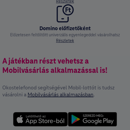
Részletek
Domino előfizetőként
Előzetesen feltöltött univerzális egyenlegeddel vásárolhatsz
Részletek
A játékban részt vehetsz a
Mobilvásárlás alkalmazással is!
Okostelefonod segítségével Mobil-lottót is tudsz
vásárolni a
Mobilvásárlás alkalmazásban
.