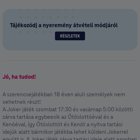
Tájékozódj a nyeremény átvételi módjáról
RÉSZLETEK
Jó, ha tudod!
A szerencsejátékban 18 éven aluli személyek nem
vehetnek részt!
A Joker játék szombat 17:30 és vasárnap 5:00 közötti
zárva tartása egybeesik az Ötöslottóéval és a
Kenóéval, így Ötöslottót és Kenót a nyitva tartási
idejük alatt bármikor játékba lehet küldeni Jokerrel
együtt is. A Joker játék zárva tartási ideje alatt azonban