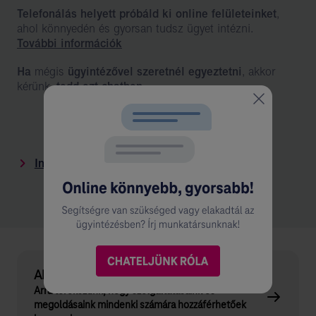
Telefonálás helyett próbáld ki online felületeinket
,
ahol könnyedén és gyorsan tudsz ügyet intézni.
További információk
Ha
mégis
ügyintézővel szeretnél egyeztetni
, akkor
kérünk,
tedd ezt chatben
.
Internetes elérhetőségek
Akadálymentes Telekom
Arra törekszünk, hogy szolgáltatásaink és
megoldásaink mindenki számára hozzáférhetőek