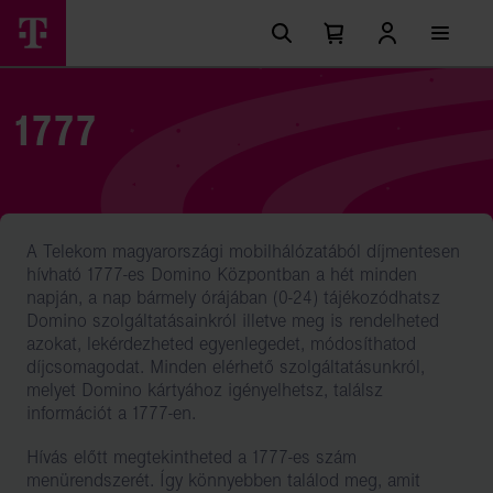
Ugrási
1777
Főmenü
lehetőségek
Kosárban
Kosár
–
található
lenyitása
elemek
Telekom
száma
0
lakossági
1777
szolgáltatások
A Telekom magyarországi mobilhálózatából díjmentesen
hívható 1777-es Domino Központban a hét minden
napján, a nap bármely órájában (0-24) tájékozódhatsz
Domino szolgáltatásainkról illetve meg is rendelheted
azokat, lekérdezheted egyenlegedet, módosíthatod
díjcsomagodat. Minden elérhető szolgáltatásunkról,
melyet Domino kártyához igényelhetsz, találsz
információt a 1777-en.
Hívás előtt megtekintheted a 1777-es szám
menürendszerét. Így könnyebben találod meg, amit