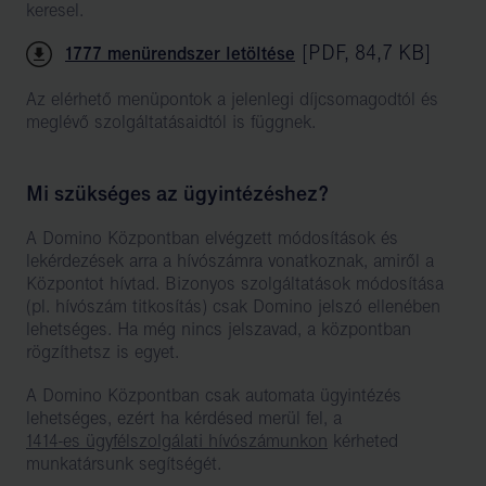
keresel.
[
PDF
,
84,7 KB
]
1777 menürendszer letöltése
Az elérhető menüpontok a jelenlegi díjcsomagodtól és
meglévő szolgáltatásaidtól is függnek.
Mi szükséges az ügyintézéshez?
A Domino Központban elvégzett módosítások és
lekérdezések arra a hívószámra vonatkoznak, amiről a
Központot hívtad. Bizonyos szolgáltatások módosítása
(pl. hívószám titkosítás) csak Domino jelszó ellenében
lehetséges. Ha még nincs jelszavad, a központban
rögzíthetsz is egyet.
A Domino Központban csak automata ügyintézés
lehetséges, ezért ha kérdésed merül fel, a
1414-es ügyfélszolgálati hívószámunkon
kérheted
munkatársunk segítségét.