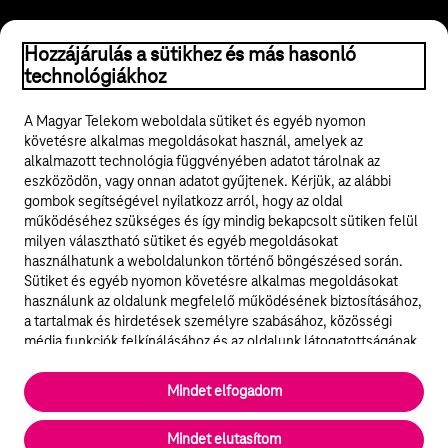
Hozzájárulás a sütikhez és más hasonló
© 2026 Magyar Telekom Nyrt.
technológiákhoz
Jogi tudnivalók
A Magyar Telekom weboldala sütiket és egyéb nyomon
követésre alkalmas megoldásokat használ, amelyek az
ÁSZF
alkalmazott technológia függvényében adatot tárolnak az
eszközödön, vagy onnan adatot gyűjtenek. Kérjük, az alábbi
Adatvédelem
gombok segítségével nyilatkozz arról, hogy az oldal
működéséhez szükséges és így mindig bekapcsolt sütiken felül
milyen választható sütiket és egyéb megoldásokat
Felhívások
használhatunk a weboldalunkon történő böngészésed során.
Sütiket és egyéb nyomon követésre alkalmas megoldásokat
Hírlevél
használunk az oldalunk megfelelő működésének biztosításához,
a tartalmak és hirdetések személyre szabásához, közösségi
Közösségi média
média funkciók felkínálásához és az oldalunk látogatottságának
elemzéséhez. A működéshez szükséges sütik
elengedhetetlenek a weboldal működéséhez és nem lehet
Cookie beállítások
Mindet elfogadom
kikapcsolni őket a weboldal látogatása során rendszerünkből. A
statisztikai, vagy marketing célú sütik segítségével bizonyos
English
Mindet elutasítom
esetekben az oldalhasználattal kapcsolatos információkat is