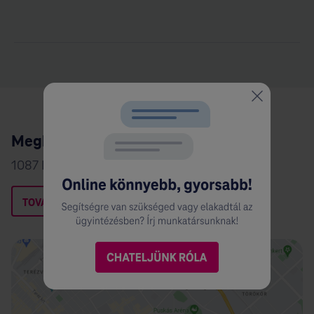
Megközelíthetőség
1087 Budapest, Kerepesi út 9.
TOVÁBBI INFÓK