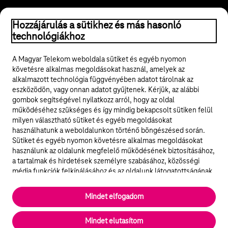
© 2026 Magyar Telekom Nyrt.
Hozzájárulás a sütikhez és más hasonló
technológiákhoz
Jogi tudnivalók
A Magyar Telekom weboldala sütiket és egyéb nyomon
követésre alkalmas megoldásokat használ, amelyek az
ÁSZF
alkalmazott technológia függvényében adatot tárolnak az
eszközödön, vagy onnan adatot gyűjtenek. Kérjük, az alábbi
Adatvédelem
gombok segítségével nyilatkozz arról, hogy az oldal
működéséhez szükséges és így mindig bekapcsolt sütiken felül
milyen választható sütiket és egyéb megoldásokat
Felhívások
használhatunk a weboldalunkon történő böngészésed során.
Sütiket és egyéb nyomon követésre alkalmas megoldásokat
Hírlevél
használunk az oldalunk megfelelő működésének biztosításához,
a tartalmak és hirdetések személyre szabásához, közösségi
Közösségi média
média funkciók felkínálásához és az oldalunk látogatottságának
elemzéséhez. A működéshez szükséges sütik
elengedhetetlenek a weboldal működéséhez és nem lehet
Cookie beállítások
Mindet elfogadom
kikapcsolni őket a weboldal látogatása során rendszerünkből. A
statisztikai, vagy marketing célú sütik segítségével bizonyos
English
Mindet elutasítom
esetekben az oldalhasználattal kapcsolatos információkat is