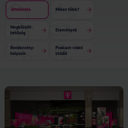
Áttekintés
Miben több?
Megközelít­
Események
hetőség
Rendezvény­
Podcast-videó
helyszín
stúdió