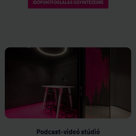
IDŐPONTFOGLALÁS ÜGYINTÉZÉSRE
Podcast-videó stúdió