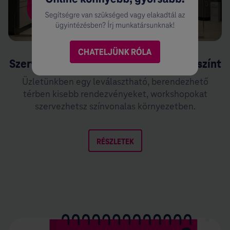
Szervezz rendezvényt, mi adjuk a helyszínt
Üzletünkben egy leválasztható, berendezhető
térben kisebb rendezvényeket, workshopokat
szervezhetsz színvonalas környezetben.
RÉSZLETEK