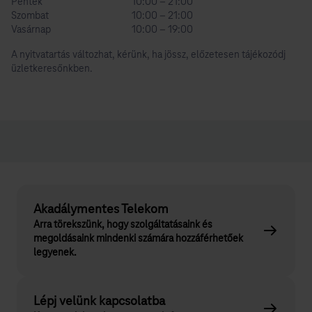
Péntek
10:00 – 21:00
Szombat
10:00 – 21:00
Vasárnap
10:00 – 19:00
A nyitvatartás változhat, kérünk, ha jössz, előzetesen tájékozódj
üzletkeresőnkben.
Akadálymentes Telekom
Arra törekszünk, hogy szolgáltatásaink és
megoldásaink mindenki számára hozzáférhetőek
legyenek.
Lépj velünk kapcsolatba