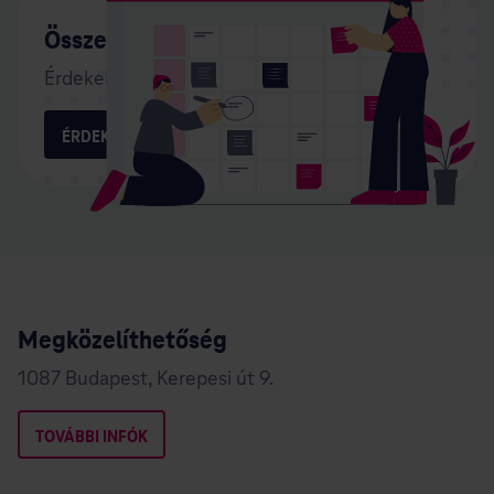
Összes esemény az üzletben
Érdekel egy esemény? Regisztrálj!
ÉRDEKEL
Megközelíthetőség
1087 Budapest, Kerepesi út 9.
TOVÁBBI INFÓK