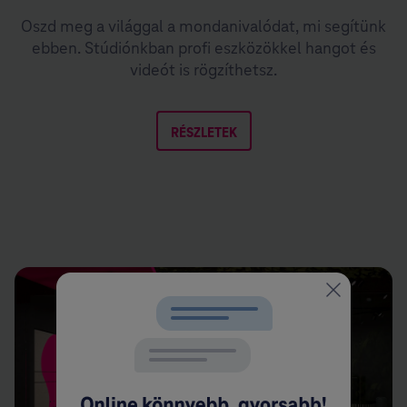
Oszd meg a világgal a mondanivalódat, mi segítünk
ebben. Stúdiónkban profi eszközökkel hangot és
videót is rögzíthetsz.
RÉSZLETEK