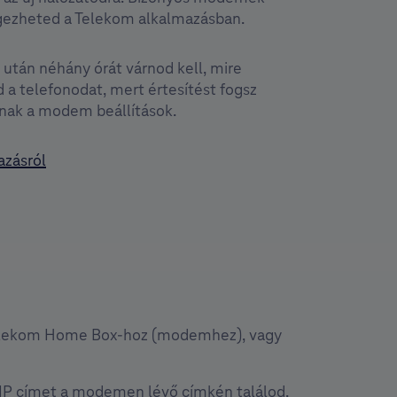
gezheted a Telekom alkalmazásban.
tán néhány órát várnod kell, mire
d a telefonodat, mert értesítést fogsz
lnak a modem beállítások.
azásról
 Telekom Home Box-hoz (modemhez), vagy
 IP címet a modemen lévő címkén találod,