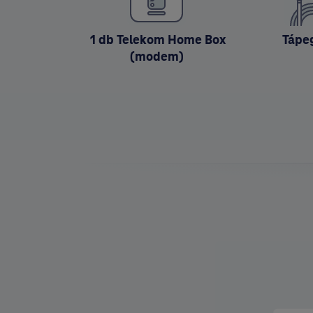
⁣⁣ 1 db Telekom Home Box
Tápe
(modem)