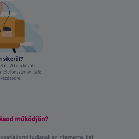
 sikerül?
8 és 20 óra között
es telefonszámon, akik
lkezésedre!
a
atásod működjön?
satlakozni tudjanak az internetre, két