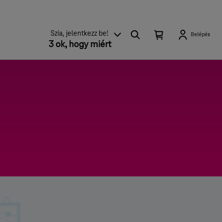
Keresés
Kosárban található elemek száma 0
Kosár lenyitása
Szia, jelentkezz be!
Belépés
3 ok, hogy miért