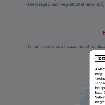
lehetőséged van: megváltoztathatod az új h
Ha nem szeretnéd a hálózat nevét és jelsza
Hozz
A Magy
megold
tároln
segíts
bekapc
haszná
Sütike
megfel