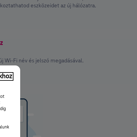
koztathatod eszközeidet az új hálózatra.
z
új Wi-Fi név és jelszó megadásával.
khoz
tot
k
dig
alunk