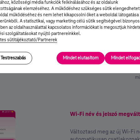
ához, közösségi média funkciók felkínálásához és az oldalunk
tottságának elemzéséhez. A működéshez szükséges sütik elengedhetet
ldal működéséhez és nem lehet kikapcsolni őket a weboldal látogatása
és
2. lépés
3
erünkből. A statisztikai, vagy marketing célú sütik segítségével bizonyos
 Biztonsági
QR kód
2.4 és 5 
ben az oldalhasználattal kapcsolatos információkat is megosztjuk hirdet
s
Ugyanitt találsz egy QR kódot, ennek a
Bizonyos esetek
si szolgáltatásokat nyújtó partnereinkkel.
beolvasásával is csatlakozhatsz a Wi-
hálózat külö
tes sütitájékoztató/Partnerek
 címkén találod
Fire.
(jelszavuk viszo
 nevét (Hálózat
döntheted el, h
és jelszavát
melyik hálózath
Testreszabás
Mindet elutasítom
Mindet elfog
/WiFi key).
előfordulhat,
készülékek
mű
Wi-Fi név és jelszó megvál
Változtasd meg az új Wi-Fi ne
automatikusan csatlakoznak