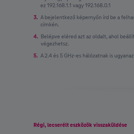
ez 192.168.1.1 vagy 192.168.0.1
A bejelentkező képernyőn írd be a felha
címkén.
Belépve eléred azt az oldalt, ahol beáll
végezhetsz.
A 2.4 és 5 GHz-es hálózatnak is ugyanaz
Régi, lecserélt eszközök visszaküldése