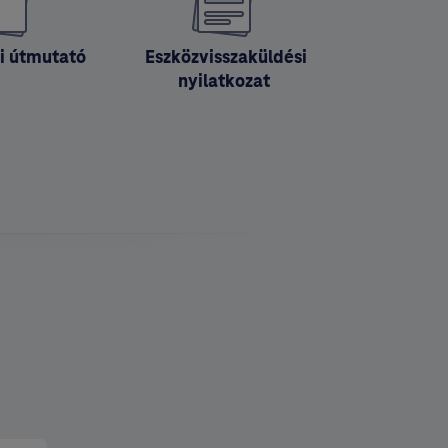
ti útmutató
⁣⁣ Eszközvisszaküldési
nyilatkozat