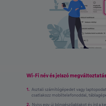
Wi-Fi név és jelszó megváltoztat
Asztali számítógépedet vagy laptopoda
csatlakozz mobiltelefonoddal, táblagépe
Nyiss egy új böngészőablakot és írd a 