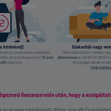
e késlekedj!
Elakadtál vagy nem
átvett új, modernebb eszközödet
Hívd szakértőinket, minden nap 
előbb, de lehetőség szerint
72⁣ ⁣⁣órán
díjmentesen
a +36 ⁣80 ⁣40 ⁣40 ⁣50-
elül
végezd el.
készséggel állnak rende
Hívás indítás
végezned összeszerelés után, hogy a szolgált
és jelszava megváltozott. Ahhoz, hogy Wi-Fis eszközeid c