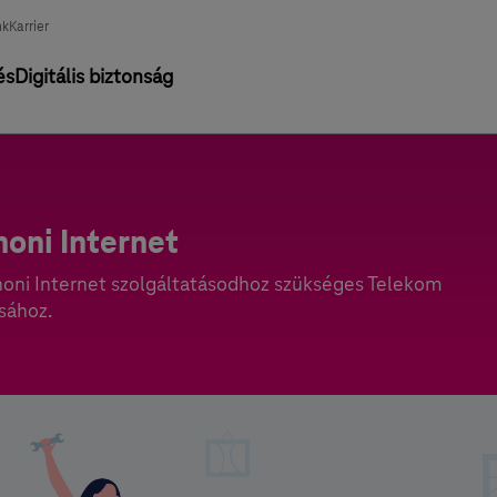
nk
Karrier
és
Digitális biztonság
oni Internet
honi Internet szolgáltatásodhoz szükséges Telekom
sához.