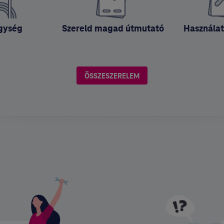
gység
⁣⁣ Szereld magad útmutató
⁣⁣ Használa
ÖSSZESZERELEM