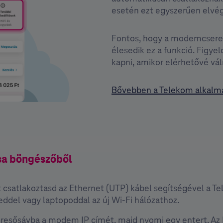
esetén ezt egyszerűen elvé
Fontos, hogy a modemcsere u
élesedik ez a funkció. Figyel
kapni, amikor elérhetővé vá
Bővebben a Telekom alkalm
ása böngészőből
t csatlakoztasd az Ethernet (UTP) kábel segítségével a
ddel vagy laptopoddal az új Wi-Fi hálózathoz.
keresősávba a modem IP címét, majd nyomj egy entert. Az