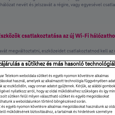
álózat nevét és jelszavát a régire, vagy egyesével csatla
Eszközök csatlakoztatása az új Wi-Fi hálózatho
vát megváltoztatni, eszközeidet csatlakoztatnod kell az 
ájárulás a sütikhez és más hasonló technológiá
ar Telekom weboldala sütiket és egyéb nyomon követésre alkalmas
ásokat használ, amelyek az alkalmazott technológia függvényében ada
ak az eszközödön, vagy onnan adatot gyűjtenek. Kérjük, az alábbi gombo
égével nyilatkozz arról, hogy az oldal működéséhez szükséges és így min
solt sütiken felül milyen választható sütiket és egyéb megoldásokat
lhatunk a weboldalunkon történő böngészésed során.
t és egyéb nyomon követésre alkalmas megoldásokat használunk az old
elő működésének biztosításához, a tartalmak és hirdetések személyre