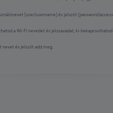
sználónevet (user/username) és jelszót (password/access k
íthatod a Wi-Fi nevedet és jelszavadat, ki-bekapcsolhatod 
t nevet és jelszót add meg.