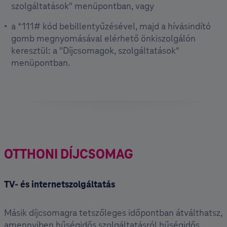
szolgáltatások" menüpontban, vagy
a *111# kód bebillentyűzésével, majd a hívásindító
gomb megnyomásával elérhető önkiszolgálón
keresztül: a "Díjcsomagok, szolgáltatások"
menüpontban.
OTTHONI DÍJCSOMAG
TV- és internetszolgáltatás
Másik díjcsomagra tetszőleges időpontban átválthatsz,
amennyiben hűségidős szolgáltatásról hűségidős