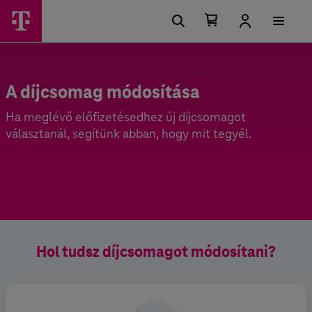
Kosárban található elemek száma 0
Kosár lenyitása
A díjcsomag módosítása
Ha meglévő előfizetésedhez új díjcsomagot
választanál, segítünk abban, hogy mit tegyél.
Hol tudsz díjcsomagot módosítani?