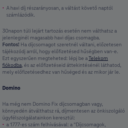
A havi díj részarányosan, a váltást követő naptól
számlázódik.
30napon túli lejárt tartozás esetén nem válthatsz a
jelenleginél magasabb havi díjas csomagba.
Fontos!
Ha díjcsomagot szeretnél váltani, előzetesen
tájékozódj arról, hogy előfizetésed hűségben van-e.
Ezt egyszerűen megteheted: lépj be a
Telekom
fiókodba
, és az előfizetéseid áttekintésénél láthatod,
mely előfizetésedhez van hűséged és az mikor jár le.
Domino
Ha még nem Domino Fix díjcsomagban vagy,
könnyedén átválthatsz rá, díjmentesen az önkiszolgáló
ügyfélszolgálatainkon keresztül:
a 1777-es szám felhívásával: a "Díjcsomagok,