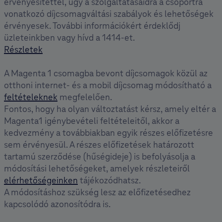
érvényesítettél, úgy a szolgáltatásaidra a csoportra
vonatkozó díjcsomagváltási szabályok és lehetőségek
érvényesek. További információkért érdeklődj
üzleteinkben vagy hívd a 1414-et.
Részletek
A Magenta 1 csomagba bevont díjcsomagok közül az
otthoni internet- és a mobil díjcsomag módosítható a
feltételeknek
megfelelően.
Fontos, hogy ha olyan változtatást kérsz, amely eltér a
Magenta1 igénybevételi feltételeitől, akkor a
kedvezmény a továbbiakban egyik részes előfizetésre
sem érvényesül. A részes előfizetések határozott
tartamú szerződése (hűségideje) is befolyásolja a
módosítási lehetőségeket, amelyek részleteiről
elérhetőségeinken
tájékozódhatsz.
A módosításhoz szükség lesz az előfizetésedhez
kapcsolódó azonosítódra is.