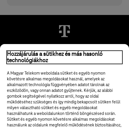
© 2026 Magyar Telekom Nyrt.
Hozzájárulás a sütikhez és más hasonló
technológiákhoz
Jogi tudnivalók
A Magyar Telekom weboldala sütiket és egyéb nyomon
követésre alkalmas megoldásokat használ, amelyek az
ÁSZF
alkalmazott technológia függvényében adatot tárolnak az
eszközödön, vagy onnan adatot gyűjtenek. Kérjük, az alábbi
Adatvédelem
gombok segítségével nyilatkozz arról, hogy az oldal
működéséhez szükséges és így mindig bekapcsolt sütiken felül
milyen választható sütiket és egyéb megoldásokat
Felhívások
használhatunk a weboldalunkon történő böngészésed során.
Sütiket és egyéb nyomon követésre alkalmas megoldásokat
Hírlevél
használunk az oldalunk megfelelő működésének biztosításához,