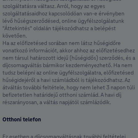
szolgáltatásra váltasz. Arról, hogy az egyes
szolgáltatásaidhoz kapcsolódóan van-e érvényben
lévő hűségszerződésed, online ügyfélszolgálatunk
"Áttekintés" oldalán tájékozódhatsz a belépést
követően.
Ha az előfizetésed sorában nem látsz hűségidőre
vonatkozó információt, akkor ahhoz az előfizetésedhez
nem társul határozott idejű (hűségidős) szerződés, és a
díjcsomagváltás bármikor kezdeményezhető. Ha nem
tudsz belépni az online ügyfélszolgálatra, előfizetésed
hűségidejéről a havi számládból is tájékozódhatsz. Az
átváltás további feltétele, hogy nem lehet 3 napon túli
befizetetlen határidejű otthoni számlád. A havi díj
részarányosan, a váltás napjától számlázódik.
Otthoni telefon
Ez esetben a díjcsomagváltásnak további feltételei