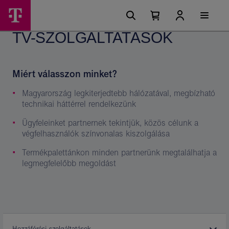
Ugrási
TV-
Főmenü
lehetőségek
Kosárban
Kosár
szolgáltatások
található
lenyitása
TV-SZOLGÁLTATÁSOK
elemek
–
száma
0
Magyat
Telekom
Miért válasszon minket?
csoport
Magyarország legkiterjedtebb hálózatával, megbízható
technikai háttérrel rendelkezünk
Ügyfeleinket partnernek tekintjük, közös célunk a
végfelhasználók színvonalas kiszolgálása
Termékpalettánkon minden partnerünk megtalálhatja a
legmegfelelőbb megoldást
Hozzáférési szolgáltatások