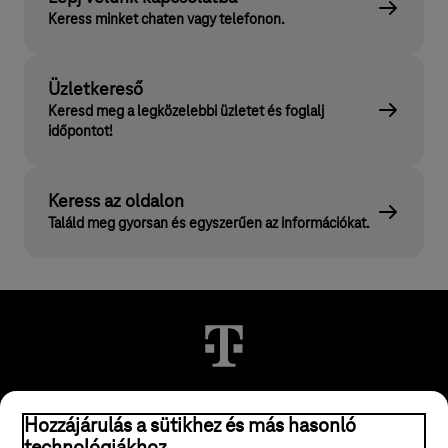
Keress minket chaten vagy telefonon.
Üzletkereső
Keresd meg a legközelebbi üzletet és foglalj
időpontot!
Keress az oldalon
Találd meg gyorsan és egyszerűen az információkat.
Hozzájárulás a sütikhez és más hasonló
© 2026 Magyar Telekom Nyrt.