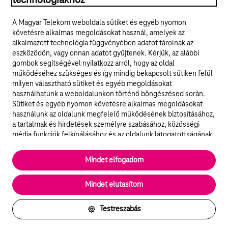
technológiákhoz
Jogi tudnivalók
A Magyar Telekom weboldala sütiket és egyéb nyomon
követésre alkalmas megoldásokat használ, amelyek az
ÁSZF
alkalmazott technológia függvényében adatot tárolnak az
eszközödön, vagy onnan adatot gyűjtenek. Kérjük, az alábbi
Adatvédelem
gombok segítségével nyilatkozz arról, hogy az oldal
működéséhez szükséges és így mindig bekapcsolt sütiken felül
milyen választható sütiket és egyéb megoldásokat
Felhívások
használhatunk a weboldalunkon történő böngészésed során.
Sütiket és egyéb nyomon követésre alkalmas megoldásokat
Hírlevél
használunk az oldalunk megfelelő működésének biztosításához,
a tartalmak és hirdetések személyre szabásához, közösségi
Közösségi média
média funkciók felkínálásához és az oldalunk látogatottságának
elemzéséhez. A működéshez szükséges sütik
elengedhetetlenek a weboldal működéséhez és nem lehet
Cookie beállítások
Mindet elfogadom
kikapcsolni őket a weboldal látogatása során rendszerünkből. A
statisztikai, vagy marketing célú sütik segítségével bizonyos
English
Mindet elutasítom
esetekben az oldalhasználattal kapcsolatos információkat is
megosztjuk hirdetési és elemzési szolgáltatásokat nyújtó
partnereinkkel.
Testreszabás
Részletes sütitájékoztató/Partnerek
Vissza az oldal tetejére