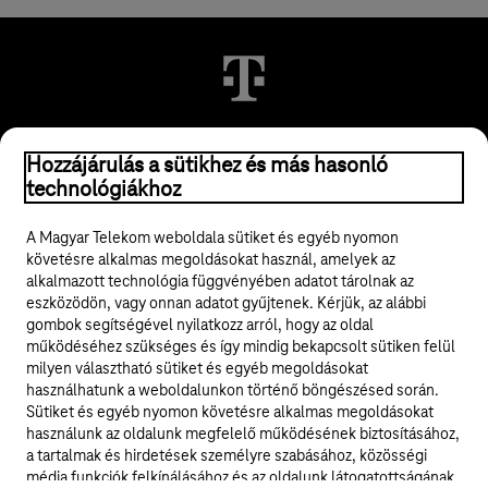
© 2026 Magyar Telekom Nyrt.
Hozzájárulás a sütikhez és más hasonló
technológiákhoz
Jogi tudnivalók
A Magyar Telekom weboldala sütiket és egyéb nyomon
követésre alkalmas megoldásokat használ, amelyek az
ÁSZF
alkalmazott technológia függvényében adatot tárolnak az
eszközödön, vagy onnan adatot gyűjtenek. Kérjük, az alábbi
Adatvédelem
gombok segítségével nyilatkozz arról, hogy az oldal
működéséhez szükséges és így mindig bekapcsolt sütiken felül
milyen választható sütiket és egyéb megoldásokat
Felhívások
használhatunk a weboldalunkon történő böngészésed során.
Sütiket és egyéb nyomon követésre alkalmas megoldásokat
Hírlevél
használunk az oldalunk megfelelő működésének biztosításához,
a tartalmak és hirdetések személyre szabásához, közösségi
Közösségi média
média funkciók felkínálásához és az oldalunk látogatottságának