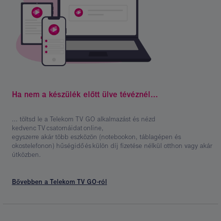
Kép
leírása:
Ha nem a készülék előtt ülve tévéznél...
Telekom
TV GO
... töltsd le a Telekom TV GO alkalmazást és nézd
kedvenc TV csatornáidat online,
egyszerre akár több eszközön (notebookon, táblagépen és
okostelefonon) hűségidő és külön díj fizetése nélkül otthon vagy akár
útközben.
Bővebben a Telekom TV GO-ról