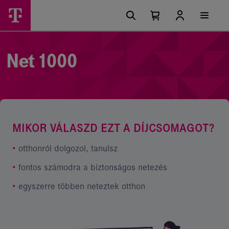
Ugrási
Net
Főmenü
lehetőségek
Kosárban
Kosár
1000
található
lenyitása
elemek
-
száma
0
Telekom
Net 1000
lakossági
szolgáltatások
MIKOR VÁLASZD EZT A DÍJCSOMAGOT?
•
otthonról dolgozol, tanulsz
•
fontos számodra a biztonságos netezés
•
egyszerre többen neteztek otthon