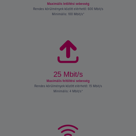
tulajdonságok.
érték
Maximális letöltési sebesség
(és
Rendes körülmények között elérhető: 600 Mbit/s
konstrukció).
Minimális: 100 Mbit/s*
25 Mbit/s
Termék
Ár/
tulajdonságok.
érték
Maximális feltöltési sebesség
(és
Rendes körülmények között elérhető: 15 Mbit/s
konstrukció).
Minimális: 4 Mbit/s*