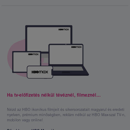
Kép
leírása:
Ha tv-előfizetés nélkül tévéznél, filmeznél...
HBO
GO
Nézd az HBO ikonikus filmjeit és sikersorozatait magyarul és eredeti
nyelven, prémium minőségben, reklám nélkül az HBO Max-szal TV-n,
mobilon vagy online!