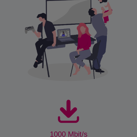
1000 Mbit/s
Termék
Ár/