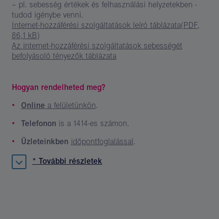
– pl. sebesség értékek és felhasználási helyzetekben -
tudod igénybe venni.
Internet-hozzáférési szolgáltatások leíró táblázata
(PDF,
86,1 kB)
Az internet-hozzáférési szolgáltatások sebességét
befolyásoló tényezők táblázata
Hogyan rendelheted meg?
Online
a felületünkön
.
Telefonon
is a 1414-es számon.
Üzleteinkben
időpontfoglalással
.
* További részletek