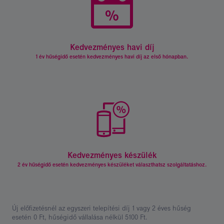
Kedvezményes havi díj
Termék
tulajdonságok.
1 év hűségidő esetén kedvezményes havi díj az első hónapban.
Kedvezményes készülék
Termék
tulajdonságok.
2 év hűségidő esetén kedvezményes készüléket választhatsz szolgáltatáshoz.
Új előfizetésnél az egyszeri telepítési díj 1 vagy 2 éves hűség
esetén 0 Ft, hűségidő vállalása nélkül 5100 Ft.