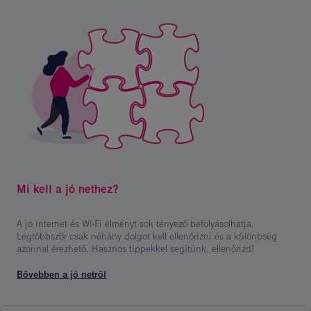
Kép
leírása:
Mi kell a jó nethez?
jó
net
A jó internet és Wi-Fi élményt sok tényező befolyásolhatja.
Legtöbbször csak néhány dolgot kell ellenőrizni és a különbség
azonnal érezhető. Hasznos tippekkel segítünk, ellenőrizd!
Bővebben a jó netről