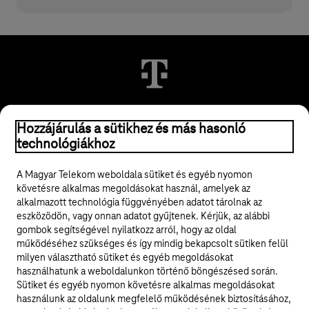
© 2026 Magyar Telekom Nyrt.
Hozzájárulás a sütikhez és más hasonló
technológiákhoz
Jogi tudnivalók
A Magyar Telekom weboldala sütiket és egyéb nyomon
követésre alkalmas megoldásokat használ, amelyek az
ÁSZF
alkalmazott technológia függvényében adatot tárolnak az
eszközödön, vagy onnan adatot gyűjtenek. Kérjük, az alábbi
Adatvédelem
gombok segítségével nyilatkozz arról, hogy az oldal
működéséhez szükséges és így mindig bekapcsolt sütiken felül
milyen választható sütiket és egyéb megoldásokat
Felhívások
használhatunk a weboldalunkon történő böngészésed során.
Sütiket és egyéb nyomon követésre alkalmas megoldásokat
Hírlevél
használunk az oldalunk megfelelő működésének biztosításához,