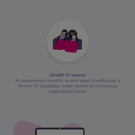
UltraHD TV élményt
4K csatornáinkon keresztül, android alapú SmartBox-szal, a
Telekom TV szolgáltatás mellett elérhető 4K minicsomag
megrendelése esetén