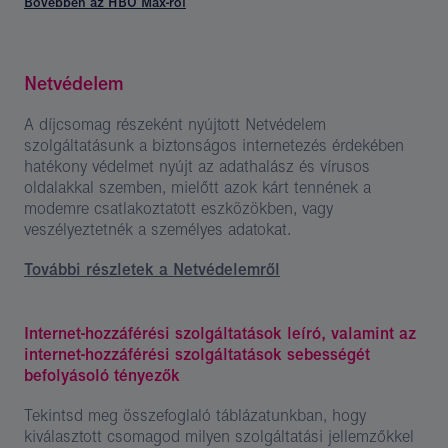
Bővebben az HBO Max-ról
Netvédelem
A díjcsomag részeként nyújtott Netvédelem
szolgáltatásunk a biztonságos internetezés érdekében
hatékony védelmet nyújt az adathalász és vírusos
oldalakkal szemben, mielőtt azok kárt tennének a
modemre csatlakoztatott eszközökben, vagy
veszélyeztetnék a személyes adatokat.
További részletek a Netvédelemről
Internet-hozzáférési szolgáltatások leíró, valamint az
internet-hozzáférési szolgáltatások sebességét
befolyásoló tényezők
Tekintsd meg összefoglaló táblázatunkban, hogy
kiválasztott csomagod milyen szolgáltatási jellemzőkkel