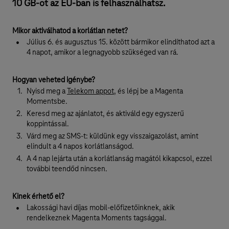
10 GB-ot az EU-ban is felhasználhatsz.
Mikor aktiválhatod a korlátlan netet?
Július 6. és augusztus 15. között bármikor elindíthatod azt a
4 napot, amikor a legnagyobb szükséged van rá.
Hogyan veheted igénybe?
Nyisd meg a
Telekom appot
, és lépj be a Magenta
Momentsbe.
Keresd meg az ajánlatot, és aktiváld egy egyszerű
koppintással.
Várd meg az SMS-t: küldünk egy visszaigazolást, amint
elindult a 4 napos korlátlanságod.
A 4 nap lejárta után a korlátlanság magától kikapcsol, ezzel
további teendőd nincsen.
Kinek érhető el?
Lakossági havi díjas mobil-előfizetőinknek, akik
rendelkeznek Magenta Moments tagsággal.