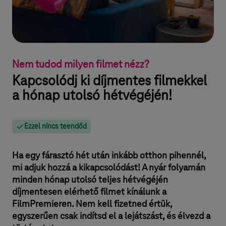
Nem tudod milyen filmet nézz?
Kapcsolódj ki díjmentes filmekkel
a hónap utolsó hétvégéjén!
Ezzel nincs teendőd
Ha egy fárasztó hét után inkább otthon pihennél,
mi adjuk hozzá a kikapcsolódást! A nyár folyamán
minden hónap utolsó teljes hétvégéjén
díjmentesen elérhető filmet kínálunk a
FilmPremieren. Nem kell fizetned értük,
egyszerűen csak indítsd el a lejátszást, és élvezd a