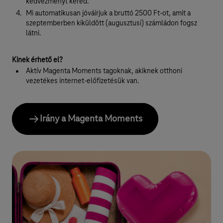
kedvezményt kéred.
á
Mi automatikusan jóváírjuk a bruttó 2500 Ft-ot, amit a
g
szeptemberben kiküldött (augusztusi) számládon fogsz
látni.
i
s
Kinek érhető el?
z
Aktív Magenta Moments tagoknak, akiknek otthoni
vezetékes internet-előfizetésük van.
o
l
g
Irány a Magenta Moments
á
l
t
a
t
á