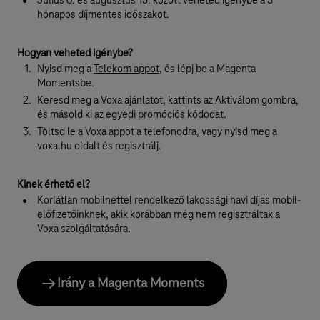
Július 6. és augusztus 15. között veheted igénybe a 3
hónapos díjmentes időszakot.
Hogyan veheted igénybe?
Nyisd meg a
Telekom appot
, és lépj be a Magenta
Momentsbe.
Keresd meg a Voxa ajánlatot, kattints az Aktiválom gombra,
és másold ki az egyedi promóciós kódodat.
Töltsd le a Voxa appot a telefonodra, vagy nyisd meg a
voxa.hu oldalt és regisztrálj.
Kinek érhető el?
Korlátlan mobilnettel rendelkező lakossági havi díjas mobil-
előfizetőinknek, akik korábban még nem regisztráltak a
Voxa szolgáltatására.
Irány a Magenta Moments