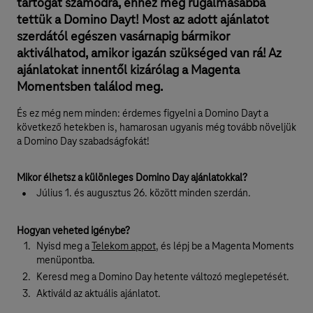
tartogat számodra, ehhez még rugalmasabbá
tettük a Domino Dayt! Most az adott ajánlatot
szerdától egészen vasárnapig bármikor
aktiválhatod, amikor igazán szükséged van rá! Az
ajánlatokat innentől kizárólag a Magenta
Momentsben találod meg.
És ez még nem minden: érdemes figyelni a Domino Dayt a
következő hetekben is, hamarosan ugyanis még tovább növeljük
a Domino Day szabadságfokát!
Mikor élhetsz a különleges Domino Day ajánlatokkal?
Július 1. és augusztus 26. között minden szerdán.
Hogyan veheted igénybe?
Nyisd meg a
Telekom appot
, és lépj be a Magenta Moments
menüpontba.
Keresd meg a Domino Day hetente változó meglepetését.
Aktiváld az aktuális ajánlatot.