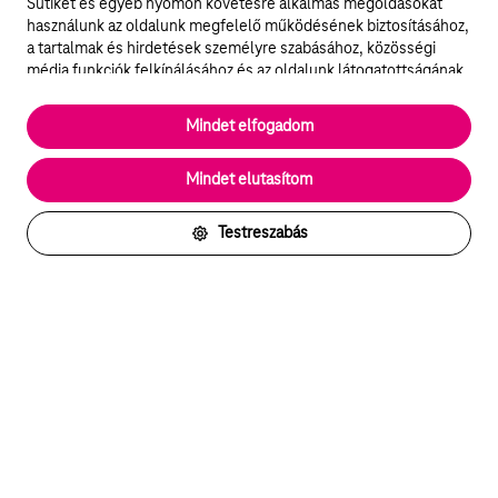
Sütiket és egyéb nyomon követésre alkalmas megoldásokat
használunk az oldalunk megfelelő működésének biztosításához,
a tartalmak és hirdetések személyre szabásához, közösségi
média funkciók felkínálásához és az oldalunk látogatottságának
elemzéséhez. A működéshez szükséges sütik
elengedhetetlenek a weboldal működéséhez és nem lehet
Mindet elfogadom
kikapcsolni őket a weboldal látogatása során rendszerünkből. A
statisztikai, vagy marketing célú sütik segítségével bizonyos
Mindet elutasítom
esetekben az oldalhasználattal kapcsolatos információkat is
megosztjuk hirdetési és elemzési szolgáltatásokat nyújtó
partnereinkkel.
Testreszabás
Részletes sütitájékoztató/Partnerek
Akadálymentes Telekom
Arra törekszünk, hogy szolgáltatásaink és
megoldásaink mindenki számára hozzáférhetőek