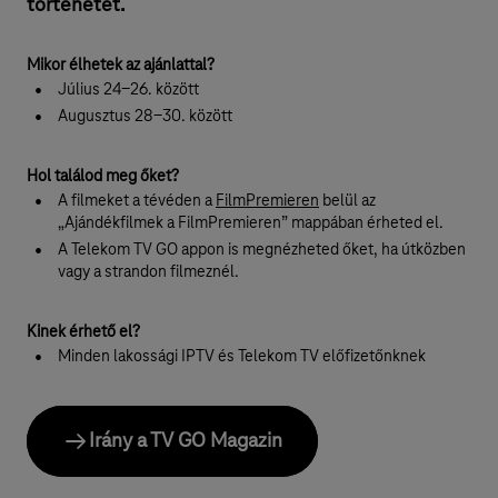
történetet.
Mikor élhetek az ajánlattal?
Július 24-26. között
Augusztus 28-30. között
Hol találod meg őket?
A filmeket a tévéden a
FilmPremieren
belül az
„Ajándékfilmek a FilmPremieren” mappában érheted el.
A Telekom TV GO appon is megnézheted őket, ha útközben
vagy a strandon filmeznél.
Kinek érhető el?
Minden lakossági IPTV és Telekom TV előfizetőnknek
Irány a TV GO Magazin