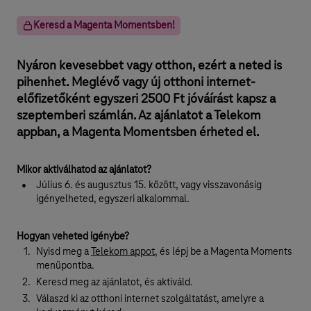
–
Keresd a Magenta Momentsben!
T
e
Nyáron kevesebbet vagy otthon, ezért a neted is
l
pihenhet. Meglévő vagy új otthoni internet-
e
előfizetőként egyszeri 2500 Ft jóváírást kapsz a
szeptemberi számlán. Az ajánlatot a Telekom
k
appban, a Magenta Momentsben érheted el.
o
m
Mikor aktiválhatod az ajánlatot?
l
Július 6. és augusztus 15. között, vagy visszavonásig
igényelheted, egyszeri alkalommal.
a
k
Hogyan veheted igénybe?
o
Nyisd meg a
Telekom appot
, és lépj be a Magenta Moments
menüpontba.
s
Keresd meg az ajánlatot, és aktiváld.
s
Válaszd ki az otthoni internet szolgáltatást, amelyre a