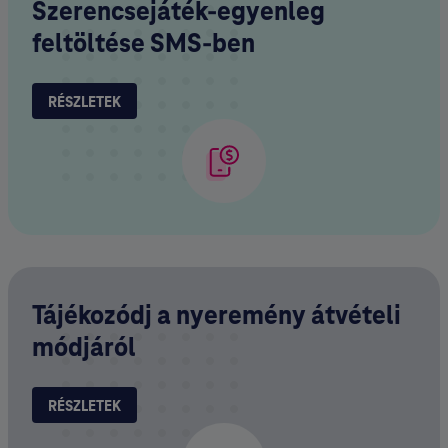
Szerencsejáték-egyenleg
feltöltése SMS-ben
RÉSZLETEK
Tájékozódj a nyeremény átvételi
módjáról
RÉSZLETEK