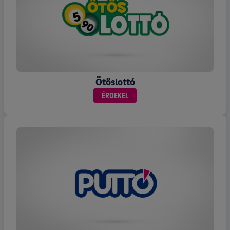
Ötöslottó
ÉRDEKEL