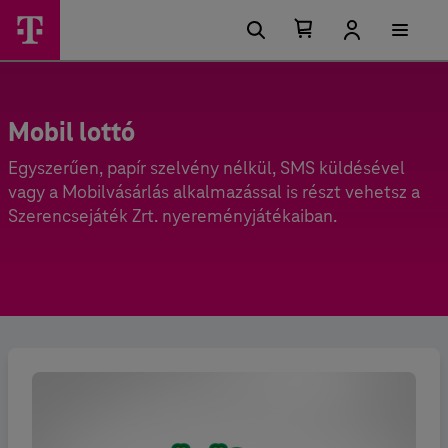
Kosárban található elemek száma 0
Kosár lenyitása
Mobil lottó
Egyszerűen, papír szelvény nélkül, SMS küldésével
vagy a Mobilvásárlás alkalmazással is részt vehetsz a
Szerencsejáték Zrt. nyereményjátékaiban.