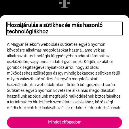
© 2026 Magyar Telekom Nyrt.
Hozzájárulás a sütikhez és más hasonló
technológiákhoz
Jogi tudnivalók
A Magyar Telekom weboldala sütiket és egyéb nyomon
követésre alkalmas megoldásokat használ, amelyek az
ÁSZF
alkalmazott technológia függvényében adatot tárolnak az
eszközödön, vagy onnan adatot gyűjtenek. Kérjük, az alábbi
Adatvédelem
gombok segítségével nyilatkozz arról, hogy az oldal
működéséhez szükséges és így mindig bekapcsolt sütiken felül
milyen választható sütiket és egyéb megoldásokat
Felhívások
használhatunk a weboldalunkon történő böngészésed során.
Sütiket és egyéb nyomon követésre alkalmas megoldásokat
Hírlevél
használunk az oldalunk megfelelő működésének biztosításához,
a tartalmak és hirdetések személyre szabásához, közösségi
Közösségi média
média funkciók felkínálásához és az oldalunk látogatottságának
elemzéséhez. A működéshez szükséges sütik
elengedhetetlenek a weboldal működéséhez és nem lehet
Cookie beállítások
Mindet elfogadom
kikapcsolni őket a weboldal látogatása során rendszerünkből. A