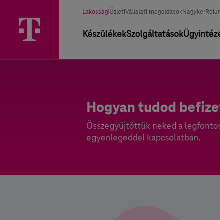
Üzletág választó
Kiválasztott üzletág
Lakossági
Üzleti
Vállalati megoldások
Nagyker
Rólu
Elsődleges navigáció
Készülékek
Szolgáltatások
Ügyintéz
Hogyan tudod befize
Összegyűjtöttük neked a legfontos
egyenlegeddel kapcsolatban.