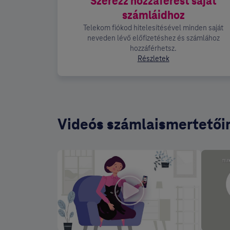
Szerezz hozzáférést saját
számláidhoz
Telekom fiókod hitelesítésével minden saját
neveden lévő előfizetéshez és számlához
hozzáférhetsz.
Részletek
Videós számlaismertetői