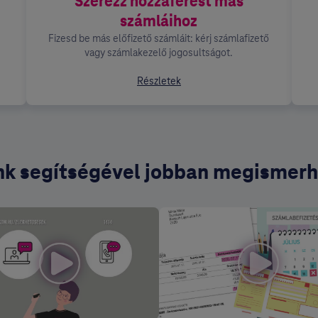
Szerezz hozzáférést más
számláihoz
Fizesd be más előfizető számláit: kérj számlafizető
vagy számlakezelő jogosultságot.
Részletek
nk segítségével jobban megismerh