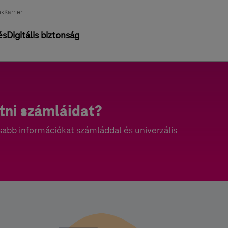
nk
Karrier
és
Digitális biztonság
tni számláidat?
abb információkat számláddal és univerzális