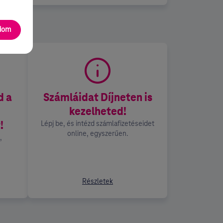
adom
d a
Számláidat Díjneten is
kezelheted!
!
Lépj be, és intézd számlafizetéseidet
online, egyszerűen.
,
Részletek