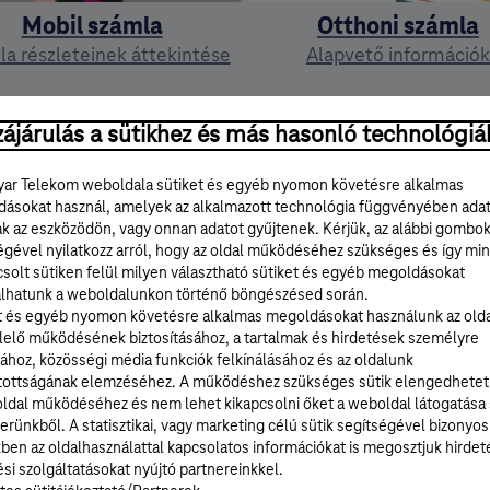
Mobil számla
Otthoni számla
a részleteinek áttekintése
Alapvető információk
tt árak, pl. díjcsomag, kedvezmény, forgalmi tételek stb.
ájárulás a sütikhez és más hasonló technológiá
a! Videóink folyamatosan frissülnek, türelmedet és megér
ar Telekom weboldala sütiket és egyéb nyomon követésre alkalmas
ásokat használ, amelyek az alkalmazott technológia függvényében ada
ak az eszközödön, vagy onnan adatot gyűjtenek. Kérjük, az alábbi gombo
égével nyilatkozz arról, hogy az oldal működéséhez szükséges és így min
solt sütiken felül milyen választható sütiket és egyéb megoldásokat
lhatunk a weboldalunkon történő böngészésed során.
t és egyéb nyomon követésre alkalmas megoldásokat használunk az old
ankszámlaszámaink
Számlatartozásom 
elő működésének biztosításához, a tartalmak és hirdetések személyre
átutaláshoz
Mit tegyél ha számlatartozásod
ához, közösségi média funkciók felkínálásához és az oldalunk
vagy meg szeretnéd előzni
tottságának elemzéséhez. A működéshez szükséges sütik elengedhetet
Mobil és otthoni számláid
ldal működéséhez és nem lehet kikapcsolni őket a weboldal látogatása
befizetéséhez.
erünkből. A statisztikai, vagy marketing célú sütik segítségével bizonyos
ben az oldalhasználattal kapcsolatos információkat is megosztjuk hirdet
Részletek
Részletek
si szolgáltatásokat nyújtó partnereinkkel.