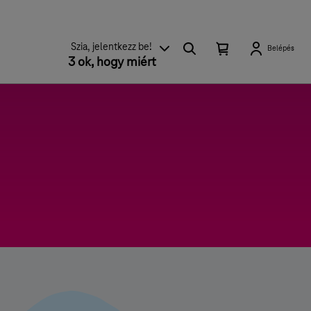
Keresés
Kosárban található elemek száma 0
Kosár lenyitása
Szia, jelentkezz be!
Belépés
3 ok, hogy miért