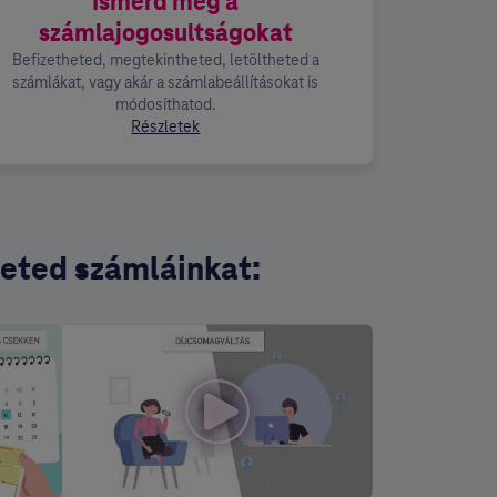
Ismerd meg a
számlajogosultságokat
Befizetheted, megtekintheted, letöltheted a
számlákat, vagy akár a számlabeállításokat is
módosíthatod.
Részletek
eted számláinkat: