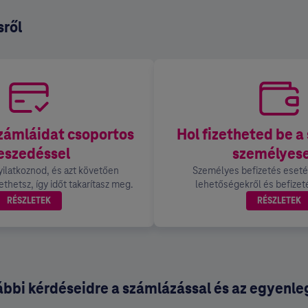
sről
számláidat csoportos
Hol fizetheted be a
eszedéssel
személyes
yilatkoznod, és azt követően
Személyes befizetés eseté
thetsz, így időt takarítasz meg.
lehetőségekről és befizeté
RÉSZLETEK
RÉSZLETEK
ábbi kérdéseidre a számlázással és az egyenl