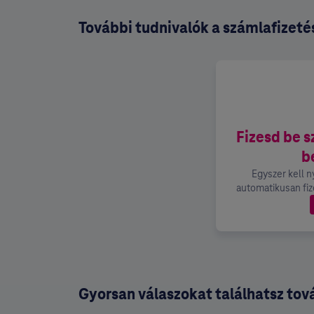
További tudnivalók a számlafizeté
Fizesd be 
b
Egyszer kell n
automatikusan fize
Gyorsan válaszokat találhatsz tov