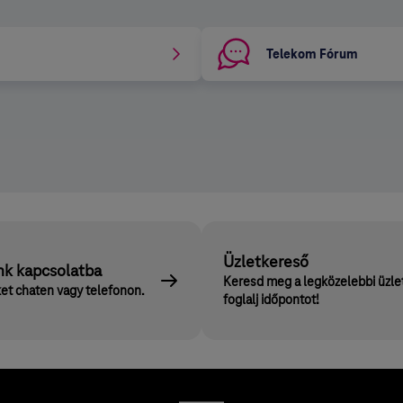
Telekom Fórum
Üzletkereső
nk kapcsolatba
Keresd meg a legközelebbi üzle
et chaten vagy telefonon.
foglalj időpontot!