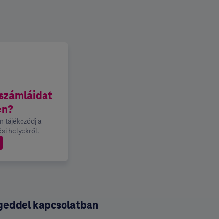
 számláidat
en?
n tájékozódj a
si helyekről.
egeddel kapcsolatban