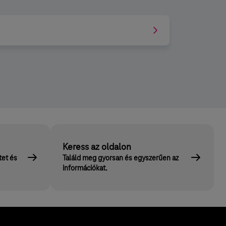
Keress az oldalon
tet és
Találd meg gyorsan és egyszerűen az
információkat.