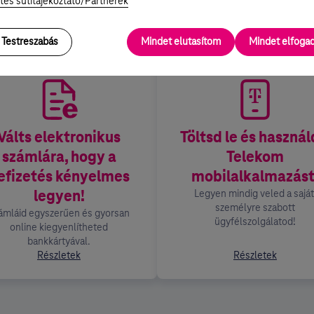
tes sütitájékoztató/Partnerek
Testreszabás
Mindet elutasítom
Mindet elfog
Válts elektronikus
Töltsd le és használ
számlára, hogy a
Telekom
efizetés kényelmes
mobilalkalmazást
legyen!
Legyen mindig veled a saját
személyre szabott
ámláid egyszerűen és gyorsan
ügyfélszolgálatod!
online kiegyenlítheted
bankkártyával.
Részletek
Részletek