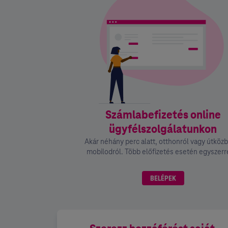
Számlabefizetés online
ügyfélszolgálatunkon
Akár néhány perc alatt, otthonról vagy útköz
mobilodról. Több előfizetés esetén egyszerre
BELÉPEK