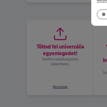
Részle
Töltsd fel univerzális
egyenlegedet!
b
Sokféle lehetőség közül
választhatsz.
Sz
Részletek