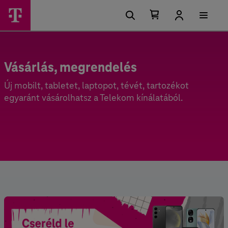
Kosárban található elemek száma 0
Kosár lenyitása
Vásárlás, megrendelés
Új mobilt, tabletet, laptopot, tévét, tartozékot
egyaránt vásárolhatsz a Telekom kínálatából.