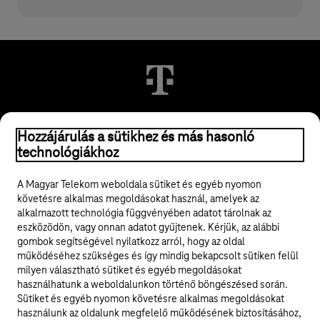
© 2026 Magyar Telekom Nyrt.
Hozzájárulás a sütikhez és más hasonló
technológiákhoz
Jogi tudnivalók
A Magyar Telekom weboldala sütiket és egyéb nyomon
követésre alkalmas megoldásokat használ, amelyek az
ÁSZF
alkalmazott technológia függvényében adatot tárolnak az
eszközödön, vagy onnan adatot gyűjtenek. Kérjük, az alábbi
Adatvédelem
gombok segítségével nyilatkozz arról, hogy az oldal
működéséhez szükséges és így mindig bekapcsolt sütiken felül
milyen választható sütiket és egyéb megoldásokat
Felhívások
használhatunk a weboldalunkon történő böngészésed során.
Sütiket és egyéb nyomon követésre alkalmas megoldásokat
Hírlevél
használunk az oldalunk megfelelő működésének biztosításához,