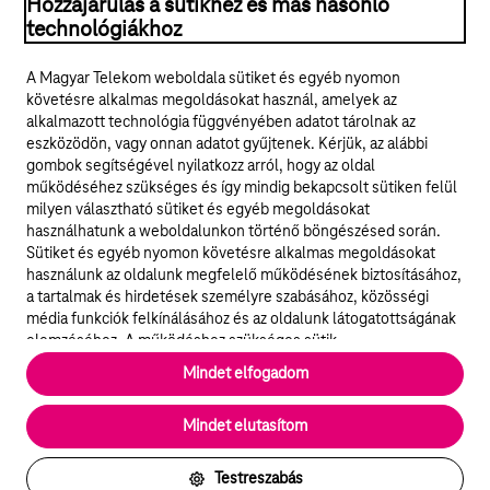
Hozzájárulás a sütikhez és más hasonló
technológiákhoz
A Magyar Telekom weboldala sütiket és egyéb nyomon
követésre alkalmas megoldásokat használ, amelyek az
alkalmazott technológia függvényében adatot tárolnak az
eszközödön, vagy onnan adatot gyűjtenek. Kérjük, az alábbi
© 2026 Magyar Telekom Nyrt.
gombok segítségével nyilatkozz arról, hogy az oldal
működéséhez szükséges és így mindig bekapcsolt sütiken felül
milyen választható sütiket és egyéb megoldásokat
Karrier
használhatunk a weboldalunkon történő böngészésed során.
Sütiket és egyéb nyomon követésre alkalmas megoldásokat
Adatvédelem
használunk az oldalunk megfelelő működésének biztosításához,
a tartalmak és hirdetések személyre szabásához, közösségi
Süti beállítások
média funkciók felkínálásához és az oldalunk látogatottságának
elemzéséhez. A működéshez szükséges sütik
elengedhetetlenek a weboldal működéséhez és nem lehet
Magyar Telekom
Mindet elfogadom
kikapcsolni őket a weboldal látogatása során rendszerünkből. A
statisztikai, vagy marketing célú sütik segítségével bizonyos
English
Mindet elutasítom
esetekben az oldalhasználattal kapcsolatos információkat is
megosztjuk hirdetési és elemzési szolgáltatásokat nyújtó
partnereinkkel.
Testreszabás