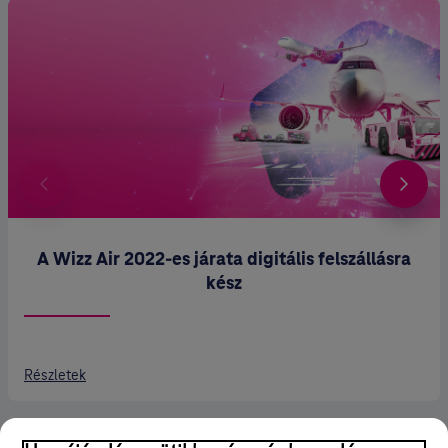
A Wizz Air 2022-es járata digitális felszállásra
kész
Részletek