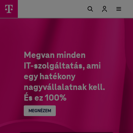
Megvan minden
IT-szolgáltatás, ami
egy hatékony
nagyvállalatnak kell.
És ez 100%
MEGNÉZEM