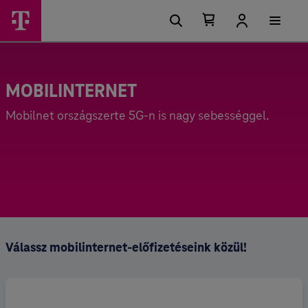
Kosárban található elemek száma 0
Kosár lenyitása
MOBILINTERNET
Mobilnet országszerte 5G-n is nagy sebességgel.
Válassz mobilinternet-előfizetéseink közül!