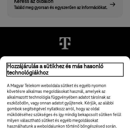
Keress az oldalon
Találd meg gyorsan és egyszerűen az információkat.
© 2026 Magyar Telekom Nyrt.
Hozzájárulás a sütikhez és más hasonló
technológiákhoz
Jogi tudnivalók
A Magyar Telekom weboldala sütiket és egyéb nyomon
követésre alkalmas megoldásokat használ, amelyek az
ÁSZF
alkalmazott technológia függvényében adatot tárolnak az
eszközödön, vagy onnan adatot gyűjtenek. Kérjük, az alábbi
Adatvédelem
gombok segítségével nyilatkozz arról, hogy az oldal
működéséhez szükséges és így mindig bekapcsolt sütiken felül
milyen választható sütiket és egyéb megoldásokat
Felhívások
használhatunk a weboldalunkon történő böngészésed során.