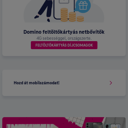
Domino feltöltőkártyás netbővítők
4G sebességgel, országszerte.
FELTÖLTŐKÁRTYÁS DÍJCSOMAGOK
Hozd át mobilszámodat!