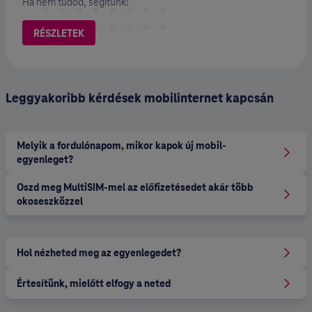
Ha nem tudod, segítünk!
RÉSZLETEK
Leggyakoribb kérdések mobilinternet kapcsán
Melyik a fordulónapom, mikor kapok új mobil-
egyenleget?
Oszd meg MultiSIM-mel az előfizetésedet akár több
okoseszközzel
Hol nézheted meg az egyenlegedet?
Értesítünk, mielőtt elfogy a neted