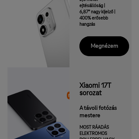
g
ejtésállóság |
i
6,87” nagy kijelző |
400% erősebb
s
hangzás
z
o
Megnézem
l
g
á
l
Xiaomi 17T
t
sorozat
a
A távoli fotózás
t
mestere
á
MOST RÁADÁS
s
ELEKTROMOS