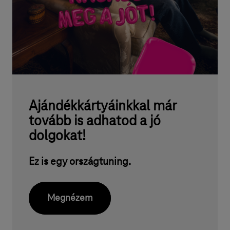
V
,
k
é
s
z
ü
Ajándékkártyáinkkal már
tovább is adhatod a jó
l
dolgokat!
é
k
Ez is egy országtuning.
e
k
Megnézem
o
n