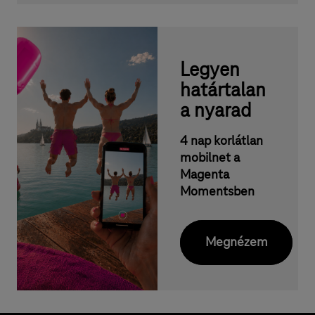
l
i
n
Legyen
e
határtalan
k
a nyarad
e
d
4 nap korlátlan
mobilnet a
v
Magenta
e
Momentsben
z
m
Megnézem
é
n
n