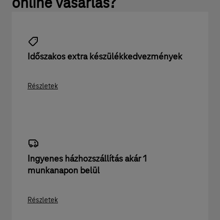
online vásárlás?
Időszakos extra készülék­kedvez­mények
Részletek
Ingyenes házhoz­szállítás akár 1
munkanapon belül
Részletek