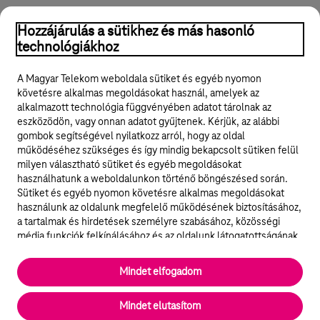
Hozzájárulás a sütikhez és más hasonló
technológiákhoz
A Magyar Telekom weboldala sütiket és egyéb nyomon
követésre alkalmas megoldásokat használ, amelyek az
alkalmazott technológia függvényében adatot tárolnak az
eszközödön, vagy onnan adatot gyűjtenek. Kérjük, az alábbi
gombok segítségével nyilatkozz arról, hogy az oldal
működéséhez szükséges és így mindig bekapcsolt sütiken felül
milyen választható sütiket és egyéb megoldásokat
használhatunk a weboldalunkon történő böngészésed során.
Sütiket és egyéb nyomon követésre alkalmas megoldásokat
használunk az oldalunk megfelelő működésének biztosításához,
a tartalmak és hirdetések személyre szabásához, közösségi
média funkciók felkínálásához és az oldalunk látogatottságának
elemzéséhez. A működéshez szükséges sütik
elengedhetetlenek a weboldal működéséhez és nem lehet
Mindet elfogadom
kikapcsolni őket a weboldal látogatása során rendszerünkből. A
statisztikai, vagy marketing célú sütik segítségével bizonyos
Mindet elutasítom
esetekben az oldalhasználattal kapcsolatos információkat is