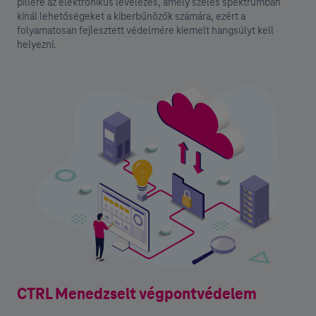
pillére az elektronikus levelezés, amely széles spektrumban
kínál lehetőségeket a kiberbűnözők számára, ezért a
folyamatosan fejlesztett védelmére kiemelt hangsúlyt kell
helyezni.
CTRL Menedzselt végpontvédelem