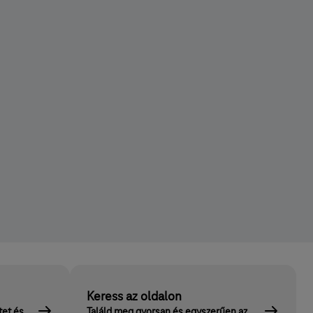
Keress az oldalon
tet és
Találd meg gyorsan és egyszerűen az