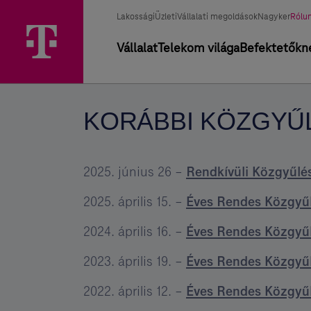
Ugrási
Korábbi
Főmenü
Üzletág
Kivál
lehetőségek
Lakossági
Üzleti
Vállalati megoldások
Nagyker
Rólu
közgyűlések
üzle
választó
Elsődleges
Vállalat
Telekom világa
Befektetőkn
-
navigáció
Magyar
Telekom
KORÁBBI KÖZGYŰ
csoport
2025. június 26 –
Rendkívüli Közgyűlé
2025. április 15. –
Éves Rendes Közgyű
2024. április 16. –
Éves Rendes Közgyű
2023. április 19. –
Éves Rendes Közgyű
2022. április 12. –
Éves Rendes Közgyű