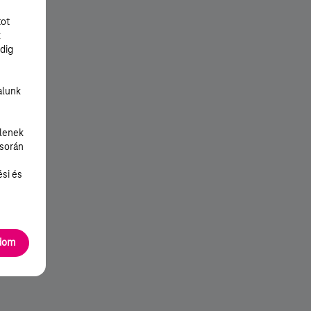
tot
k
dig
alunk
lenek
 során
ési és
adom