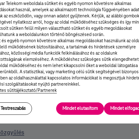
ar Telekom weboldala sütiket és egyéb nyomon követésre alkalmas
ásokat használ, amelyek az alkalmazott technológia függvényében ada
és
ak az eszközödön, vagy onnan adatot gyűjtenek. Kérjük, az alábbi gombo
égével nyilatkozz arról, hogy az oldal működéséhez szükséges és így min
és
solt sütiken felül milyen választható sütiket és egyéb megoldásokat
lhatunk a weboldalunkon történő böngészésed során.
Közgyűlés
t és egyéb nyomon követésre alkalmas megoldásokat használunk az old
elő működésének biztosításához, a tartalmak és hirdetések személyre
és
ához, közösségi média funkciók felkínálásához és az oldalunk
tottságának elemzéséhez. A működéshez szükséges sütik elengedhetet
lés
ldal működéséhez és nem lehet kikapcsolni őket a weboldal látogatása
erünkből. A statisztikai, vagy marketing célú sütik segítségével bizonyos
Közgyűlés
ben az oldalhasználattal kapcsolatos információkat is megosztjuk hirdet
si szolgáltatásokat nyújtó partnereinkkel.
tes sütitájékoztató/Partnerek
lés
es Közgyűlés
Testreszabás
Mindet elutasítom
Mindet elfog
es Közgyűlés
Közgyűlés