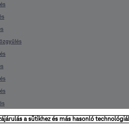
és
és
és
Közgyűlés
és
és
és
és
és
és
ájárulás a sütikhez és más hasonló technológiá
és