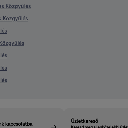
es Közgyűlés
s Közgyűlés
lés
 Közgyűlés
lés
lés
lés
Üzletkereső
nk kapcsolatba
Keresd meg a legközelebbi üzle