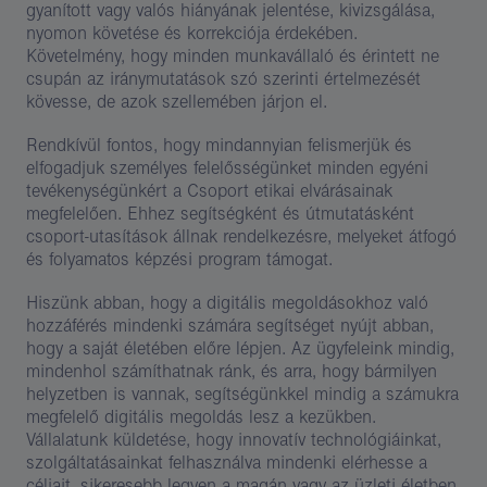
gyanított vagy valós hiányának jelentése, kivizsgálása,
nyomon követése és korrekciója érdekében.
Követelmény, hogy minden munkavállaló és érintett ne
csupán az iránymutatások szó szerinti értelmezését
kövesse, de azok szellemében járjon el.
Rendkívül fontos, hogy mindannyian felismerjük és
elfogadjuk személyes felelősségünket minden egyéni
tevékenységünkért a Csoport etikai elvárásainak
megfelelően. Ehhez segítségként és útmutatásként
csoport-utasítások állnak rendelkezésre, melyeket átfogó
és folyamatos képzési program támogat.
Hiszünk abban, hogy a digitális megoldásokhoz való
hozzáférés mindenki számára segítséget nyújt abban,
hogy a saját életében előre lépjen. Az ügyfeleink mindig,
mindenhol számíthatnak ránk, és arra, hogy bármilyen
helyzetben is vannak, segítségünkkel mindig a számukra
megfelelő digitális megoldás lesz a kezükben.​
Vállalatunk küldetése, hogy innovatív technológiáinkat,
szolgáltatásainkat felhasználva mindenki elérhesse a
céljait, sikeresebb legyen a magán vagy az üzleti életben.