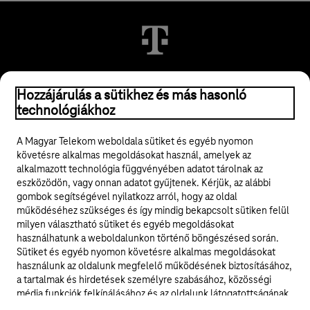
Hozzájárulás a sütikhez és más hasonló
© 2026 Magyar Telekom Nyrt.
technológiákhoz
Jogi tudnivalók
A Magyar Telekom weboldala sütiket és egyéb nyomon
követésre alkalmas megoldásokat használ, amelyek az
ÁSZF
alkalmazott technológia függvényében adatot tárolnak az
eszközödön, vagy onnan adatot gyűjtenek. Kérjük, az alábbi
Adatvédelem
gombok segítségével nyilatkozz arról, hogy az oldal
működéséhez szükséges és így mindig bekapcsolt sütiken felül
milyen választható sütiket és egyéb megoldásokat
Felhívások
használhatunk a weboldalunkon történő böngészésed során.
Sütiket és egyéb nyomon követésre alkalmas megoldásokat
Hírlevél
használunk az oldalunk megfelelő működésének biztosításához,
a tartalmak és hirdetések személyre szabásához, közösségi
Közösségi média
média funkciók felkínálásához és az oldalunk látogatottságának
elemzéséhez. A működéshez szükséges sütik