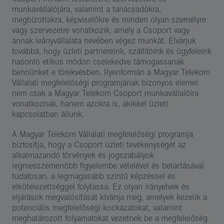
munkavállalójára, valamint a tanácsadókra,
megbízottakra, képviselőkre és minden olyan személyre
vagy szervezetre vonatkozik, amely a Csoport vagy
annak leányvállalata nevében végez munkát. Elvárjuk
továbbá, hogy üzleti partnereink, szállítóink és ügyfeleink
hasonló etikus módon cselekedve támogassanak
bennünket e törekvésben. Ilyenformán a Magyar Telekom
Vállalati megfelelőségi programjának bizonyos elemei
nem csak a Magyar Telekom Csoport munkavállalóira
vonatkoznak, hanem azokra is, akikkel üzleti
kapcsolatban állunk.
A Magyar Telekom Vállalati megfelelőségi programja
biztosítja, hogy a Csoport üzleti tevékenységét az
alkalmazandó törvények és jogszabályok
legmesszemenőbb figyelembe vételével és betartásával
tudatosan, a legmagasabb szintű képzéssel és
elkötelezettséggel folytassa. Ez olyan irányelvek és
eljárások megvalósítását kívánja meg, amelyek kezelik a
potenciális megfelelőségi kockázatokat, valamint
meghatározott folyamatokat vezetnek be a megfelelőség