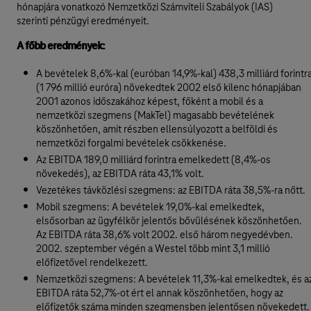
hónapjára vonatkozó Nemzetközi Számviteli Szabályok (IAS)
szerinti pénzügyi eredményeit.
A főbb eredmények:
A bevételek 8,6%-kal (euróban 14,9%-kal) 438,3 milliárd forintr
(1 796 millió euróra) növekedtek 2002 első kilenc hónapjában
2001 azonos időszakához képest, főként a mobil és a
nemzetközi szegmens (MakTel) magasabb bevételének
köszönhetően, amit részben ellensúlyozott a belföldi és
nemzetközi forgalmi bevételek csökkenése.
Az EBITDA 189,0 milliárd forintra emelkedett (8,4%-os
növekedés), az EBITDA ráta 43,1% volt.
Vezetékes távközlési szegmens: az EBITDA ráta 38,5%-ra nőtt.
Mobil szegmens: A bevételek 19,0%-kal emelkedtek,
elsősorban az ügyfélkör jelentős bővülésének köszönhetően.
Az EBITDA ráta 38,6% volt 2002. első három negyedévben.
2002. szeptember végén a Westel több mint 3,1 millió
előfizetővel rendelkezett.
Nemzetközi szegmens: A bevételek 11,3%-kal emelkedtek, és a
EBITDA ráta 52,7%-ot ért el annak köszönhetően, hogy az
előfizetők száma minden szegmensben jelentősen növekedett.