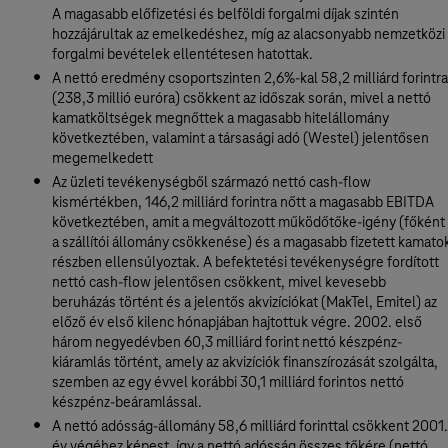
A magasabb előfizetési és belföldi forgalmi díjak szintén
hozzájárultak az emelkedéshez, míg az alacsonyabb nemzetközi
forgalmi bevételek ellentétesen hatottak.
A nettó eredmény csoportszinten 2,6%-kal 58,2 milliárd forintra
(238,3 millió euróra) csökkent az időszak során, mivel a nettó
kamatköltségek megnőttek a magasabb hitelállomány
következtében, valamint a társasági adó (Westel) jelentősen
megemelkedett
Az üzleti tevékenységből származó nettó cash-flow
kismértékben, 146,2 milliárd forintra nőtt a magasabb EBITDA
következtében, amit a megváltozott működőtőke-igény (főként
a szállítói állomány csökkenése) és a magasabb fizetett kamato
részben ellensúlyoztak. A befektetési tevékenységre fordított
nettó cash-flow jelentősen csökkent, mivel kevesebb
beruházás történt és a jelentős akvizíciókat (MakTel, Emitel) az
előző év első kilenc hónapjában hajtottuk végre. 2002. első
három negyedévben 60,3 milliárd forint nettó készpénz-
kiáramlás történt, amely az akvizíciók finanszírozását szolgálta,
szemben az egy évvel korábbi 30,1 milliárd forintos nettó
készpénz-beáramlással.
A nettó adósság-állomány 58,6 milliárd forinttal csökkent 2001.
év végéhez képest, így a nettó adósság összes tőkére (nettó