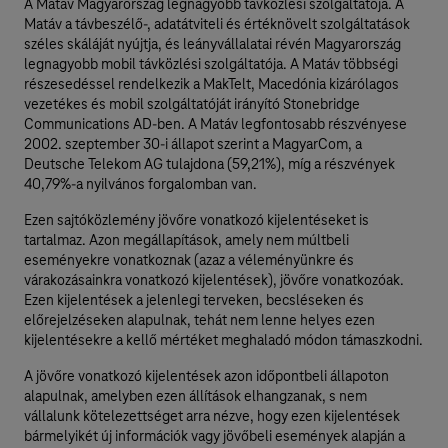
A Matáv Magyarország legnagyobb távközlési szolgáltatója. A
Matáv a távbeszélő-, adatátviteli és értéknövelt szolgáltatások
széles skáláját nyújtja, és leányvállalatai révén Magyarország
legnagyobb mobil távközlési szolgáltatója. A Matáv többségi
részesedéssel rendelkezik a MakTelt, Macedónia kizárólagos
vezetékes és mobil szolgáltatóját irányító Stonebridge
Communications AD-ben. A Matáv legfontosabb részvényese
2002. szeptember 30-i állapot szerint a MagyarCom, a
Deutsche Telekom AG tulajdona (59,21%), míg a részvények
40,79%-a nyilvános forgalomban van.
Ezen sajtóközlemény jövőre vonatkozó kijelentéseket is
tartalmaz. Azon megállapítások, amely nem múltbeli
eseményekre vonatkoznak (azaz a véleményünkre és
várakozásainkra vonatkozó kijelentések), jövőre vonatkozóak.
Ezen kijelentések a jelenlegi terveken, becsléseken és
előrejelzéseken alapulnak, tehát nem lenne helyes ezen
kijelentésekre a kellő mértéket meghaladó módon támaszkodni.
A jövőre vonatkozó kijelentések azon időpontbeli állapoton
alapulnak, amelyben ezen állítások elhangzanak, s nem
vállalunk kötelezettséget arra nézve, hogy ezen kijelentések
bármelyikét új információk vagy jövőbeli események alapján a