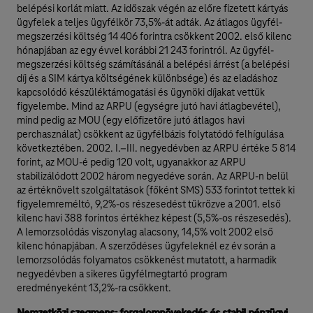
belépési korlát miatt. Az időszak végén az előre fizetett kártyás
ügyfelek a teljes ügyfélkör 73,5%-át adták. Az átlagos ügyfél-
megszerzési költség 14 406 forintra csökkent 2002. első kilenc
hónapjában az egy évvel korábbi 21 243 forintról. Az ügyfél-
megszerzési költség számításánál a belépési árrést (a belépési
díj és a SIM kártya költségének különbsége) és az eladáshoz
kapcsolódó készüléktámogatási és ügynöki díjakat vettük
figyelembe. Mind az ARPU (egységre jutó havi átlagbevétel),
mind pedig az MOU (egy előfizetőre jutó átlagos havi
perchasználat) csökkent az ügyfélbázis folytatódó felhígulása
következtében. 2002. I.–III. negyedévben az ARPU értéke 5 814
forint, az MOU-é pedig 120 volt, ugyanakkor az ARPU
stabilizálódott 2002 három negyedéve során. Az ARPU-n belül
az értéknövelt szolgáltatások (főként SMS) 533 forintot tettek ki
figyelemreméltó, 9,2%-os részesedést tükrözve a 2001. első
kilenc havi 388 forintos értékhez képest (5,5%-os részesedés).
A lemorzsolódás viszonylag alacsony, 14,5% volt 2002 első
kilenc hónapjában. A szerződéses ügyfeleknél ez év során a
lemorzsolódás folyamatos csökkenést mutatott, a harmadik
negyedévben a sikeres ügyfélmegtartó program
eredményeként 13,2%-ra csökkent.