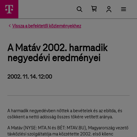
Kosárban található elemek száma 0
Kosár lenyitása
Vissza a befektetői közleményekhez
A Matáv 2002. harmadik
negyedévi eredményei
2002. 11. 14. 12:00
A harmadik negyedévben nőttek a bevételek és az ebitda, és
csökkent a nettó adósság összes tőkére vetített aránya.
A Matáv (NYSE: MTA.N és BÉT: MTAV.BU), Magyarország vezető
távközlési szolgáltatója ma közzétette 2002. első kilenc