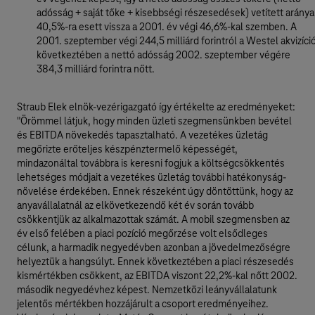
adósság + saját tőke + kisebbségi részesedések) vetített aránya
40,5%-ra esett vissza a 2001. év végi 46,6%-kal szemben. A
2001. szeptember végi 244,5 milliárd forintról a Westel akvizíci
következtében a nettó adósság 2002. szeptember végére
384,3 milliárd forintra nőtt.
Straub Elek elnök-vezérigazgató így értékelte az eredményeket:
"Örömmel látjuk, hogy minden üzleti szegmensünkben bevétel
és EBITDA növekedés tapasztalható. A vezetékes üzletág
megőrizte erőteljes készpénztermelő képességét,
mindazonáltal továbbra is keresni fogjuk a költségcsökkentés
lehetséges módjait a vezetékes üzletág további hatékonyság-
növelése érdekében. Ennek részeként úgy döntöttünk, hogy az
anyavállalatnál az elkövetkezendő két év során tovább
csökkentjük az alkalmazottak számát. A mobil szegmensben az
év első felében a piaci pozíció megőrzése volt elsődleges
célunk, a harmadik negyedévben azonban a jövedelmezőségre
helyeztük a hangsúlyt. Ennek következtében a piaci részesedés
kismértékben csökkent, az EBITDA viszont 22,2%-kal nőtt 2002.
második negyedévhez képest. Nemzetközi leányvállalatunk
jelentős mértékben hozzájárult a csoport eredményeihez.