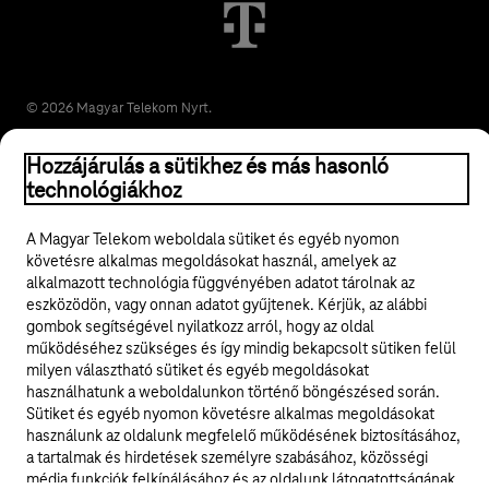
© 2026 Magyar Telekom Nyrt.
Jogi tudnivalók
Hozzájárulás a sütikhez és más hasonló
technológiákhoz
ÁSZF
A Magyar Telekom weboldala sütiket és egyéb nyomon
követésre alkalmas megoldásokat használ, amelyek az
Adatvédelem
alkalmazott technológia függvényében adatot tárolnak az
eszközödön, vagy onnan adatot gyűjtenek. Kérjük, az alábbi
Felhívások
gombok segítségével nyilatkozz arról, hogy az oldal
működéséhez szükséges és így mindig bekapcsolt sütiken felül
Hírlevél
milyen választható sütiket és egyéb megoldásokat
használhatunk a weboldalunkon történő böngészésed során.
Sütiket és egyéb nyomon követésre alkalmas megoldásokat
Közösségi média
használunk az oldalunk megfelelő működésének biztosításához,
a tartalmak és hirdetések személyre szabásához, közösségi
Cookie beállítások
média funkciók felkínálásához és az oldalunk látogatottságának