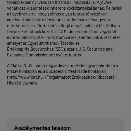
továbbiakban nyilvánosan frissítsük, módosítsuk. A jövőre
vonatkozó kijelentések inherens kockázatokkal járnak. Felhívjuk
a figyelmet arra, hogy számos olyan fontos tényező van,
amelynek hatására a tényleges eredmények lényegesen
eltérhetnek az előretekintő jellegű megállapításoktól. Az ilyen
tényezőket többek között a 2001. december 31-én végződött
évre vonatkozó, 20-F formátumú éves jelentésünk is részletezi,
amelyet az Egyesült Államok Tőzsde- és
Értékpapírfelügyeletéhez (SEC), azaz a U.S. Securities and
Exchange Commissionhoz nyújtottunk be.
A Matáv 2002. háromnegyedéves részletes gyorsjelentése a
Matáv honlapján és a Budapesti Értéktőzsde honlapján
(http://www.bet.hu, /Forgalmazott Értékpapírok/Kibocsátói
Hírek) olvasható.
Akadálymentes Telekom