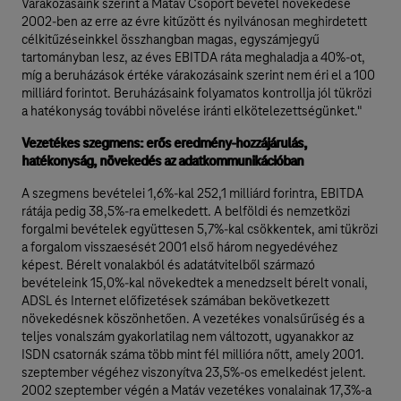
Várakozásaink szerint a Matáv Csoport bevétel növekedése
2002-ben az erre az évre kitűzött és nyilvánosan meghirdetett
célkitűzéseinkkel összhangban magas, egyszámjegyű
tartományban lesz, az éves EBITDA ráta meghaladja a 40%-ot,
míg a beruházások értéke várakozásaink szerint nem éri el a 100
milliárd forintot. Beruházásaink folyamatos kontrollja jól tükrözi
a hatékonyság további növelése iránti elkötelezettségünket."
Vezetékes szegmens: erős eredmény-hozzájárulás,
hatékonyság, növekedés az adatkommunikációban
A szegmens bevételei 1,6%-kal 252,1 milliárd forintra, EBITDA
rátája pedig 38,5%-ra emelkedett. A belföldi és nemzetközi
forgalmi bevételek együttesen 5,7%-kal csökkentek, ami tükrözi
a forgalom visszaesését 2001 első három negyedévéhez
képest. Bérelt vonalakból és adatátvitelből származó
bevételeink 15,0%-kal növekedtek a menedzselt bérelt vonali,
ADSL és Internet előfizetések számában bekövetkezett
növekedésnek köszönhetően. A vezetékes vonalsűrűség és a
teljes vonalszám gyakorlatilag nem változott, ugyanakkor az
ISDN csatornák száma több mint fél millióra nőtt, amely 2001.
szeptember végéhez viszonyítva 23,5%-os emelkedést jelent.
2002 szeptember végén a Matáv vezetékes vonalainak 17,3%-a