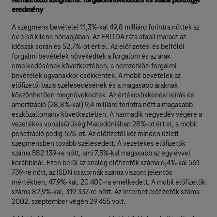
Nemzetközi szegmens: forgalomnövekedés és stabil pénzügyi
eredmény
A szegmens bevételei 11,3%-kal 49,8 milliárd forintra nőttek az
év első kilenc hónapjában. Az EBITDA ráta stabil maradt az
időszak során és 52,7%-ot ért el. Az előfizetési és belföldi
forgalmi bevételek növekedtek a forgalom és az árak
emelkedésének következtében, a nemzetközi forgalmi
bevételek ugyanakkor csökkentek. A mobil bevételek az
előfizetői bázis szélesedésének és a magasabb áraknak
köszönhetően megnövekedtek. Az értékcsökkenési leírás és
amortizáció (28,8%-kal) 9,4 milliárd forintra nőtt a magasabb
eszközállomány következtében. A harmadik negyedév végére a
vezetékes vonalsűrűség Macedóniában 28%-ot ért el, a mobil
penetráció pedig 16%-ot. Az előfizetői kör minden üzleti
szegmensben tovább szélesedett. A vezetékes előfizetők
száma 582 139-re nőtt, ami 7,5%-kal magasabb az egy évvel
korábbinál. Ezen belül az analóg előfizetők száma 6,4%-kal 561
739-re nőtt, az ISDN csatornák száma viszont jelentős
mértékben, 47,9%-kal, 20 400-ra emelkedett. A mobil előfizetők
száma 82,9%-kal, 319 337-re nőtt. Az Internet előfizetők száma
2002. szeptember végén 29 455 volt.