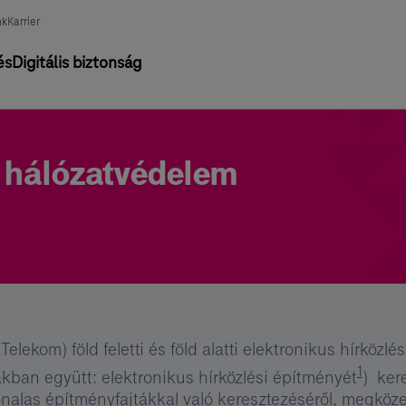
nk
Karrier
és
Digitális biztonság
 hálózatvédelem
ekom) föld feletti és föld alatti elektronikus hírközlés
1
ban együtt: elektronikus hírközlési építményét
) ker
as építményfajtákkal való keresztezéséről, megközelít