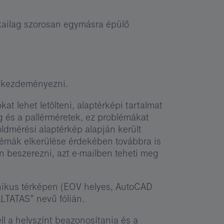
kailag szorosan egymásra épülő
 kezdeményezni.
at lehet letölteni, alaptérképi tartalmat
g és a pallérméretek, ez problémákat
ldmérési alaptérkép alapján került
lémák elkerülése érdekében továbbra is
án beszerezni, azt e-mailben teheti meg
ronikus térképen (EOV helyes, AutoCAD
LTATAS” nevű fólián.
l a helyszínt beazonosítania és a