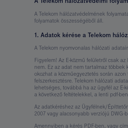
A Telekom hálózatvédelmi folya
A Telekom hálózatvédelmének folyamata 
folyamatok összességéből áll.
1. Adatok kérése a Telekom hálóz
A Telekom nyomvonalas hálózati adatai
Figyelem! Az E-közmű felületről csak az 
nem. Ez az adat nem tartalmaz többek kö
okozhat a közműegyeztetés során azon t
felszerkesztésre. Telekom hálózati ada
lehetséges, továbbá ha az ügyfél az E-k
a következő feltételekkel, a lenti pdf-be
Az adatkéréshez az Ügyfélnek/Építtetőne
2007 vagy alacsonyabb verziójú DWG-be
Amennyiben a kérés PDF-ben, vagy címek