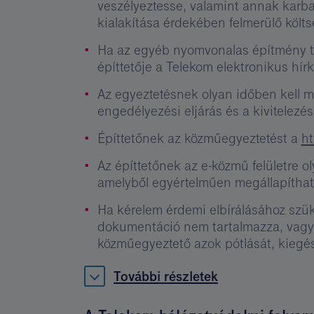
veszélyeztesse, valamint annak karb
kialakítása érdekében felmerülő költ
Ha az egyéb nyomvonalas építmény te
építtetője a Telekom elektronikus hír
Az egyeztetésnek olyan időben kell 
engedélyezési eljárás és a kivitelez
Építtetőnek az közműegyeztetést a
ht
Az építtetőnek az e-közmű felületre ol
amelyből egyértelműen megállapítható
Ha kérelem érdemi elbírálásához szüks
dokumentáció nem tartalmazza, vagy h
közműegyeztető azok pótlását, kiegész
További részletek