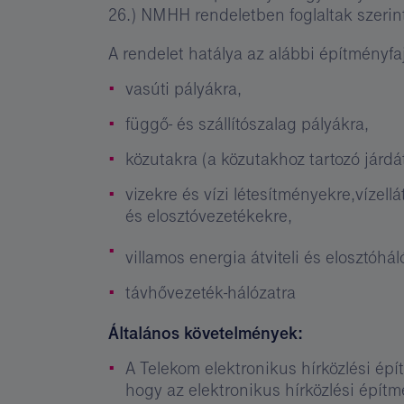
26.) NMHH rendeletben foglaltak szerin
A rendelet hatálya az alábbi építményfaj
vasúti pályákra,
függő- és szállítószalag pályákra,
közutakra (a közutakhoz tartozó járdát
vizekre és vízi létesítményekre,vízell
és elosztóvezetékekre,
villamos energia átviteli és elosztóhá
távhővezeték-hálózatra
Általános követelmények:
A Telekom elektronikus hírközlési ép
hogy az elektronikus hírközlési építm