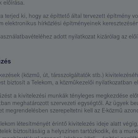
 előírása.
a terjed ki, hogy az építtető által tervezett építmény
om elektronikus hírközlési építményeinek keresztezésé
asználatbavételéhez adott nyilatkozat kizárólag az előí
űzés
kezések (közmű, út, társszolgáltatók stb.) kivitelezés
st biztosít a Telekom, a közműkezelői nyilatkozatban el
tűzést a kivitelezési munkák tényleges megkezdése elő
tban meghatározott szervezeti egységtől. Az ügyek be
t megrendelésben szerepeltetni kell az E-közmű azono
elekom létesítményét érintő kivitelezés ideje alatt vég
tételek biztosításáig a helyszínen tartózkodik, és a mu