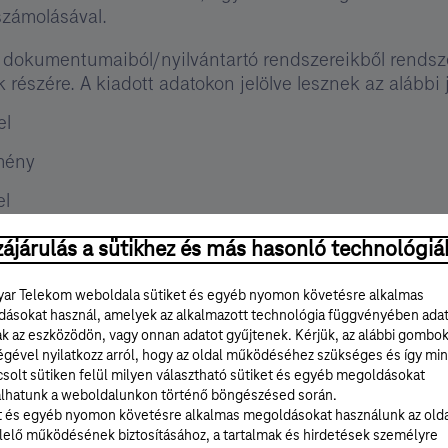
lszámolásával.
i dokumentumaiból/nyilvántartó rendszereikből rendsz
k részére. A kiadott adatokon jelölve lesznek az alábbi 
el
mény
el
ekom hálózatának adatait.
ájárulás a sütikhez és más hasonló technológiá
si területére nem esik a Telekom tulajdonába/üzemelte
ar Telekom weboldala sütiket és egyéb nyomon követésre alkalmas
ni kell.
ásokat használ, amelyek az alkalmazott technológia függvényében ada
ak az eszközödön, vagy onnan adatot gyűjtenek. Kérjük, az alábbi gombo
égével nyilatkozz arról, hogy az oldal működéséhez szükséges és így min
solt sütiken felül milyen választható sütiket és egyéb megoldásokat
lhatunk a weboldalunkon történő böngészésed során.
etése az ügyfél tervén
t és egyéb nyomon követésre alkalmas megoldásokat használunk az old
elő működésének biztosításához, a tartalmak és hirdetések személyre