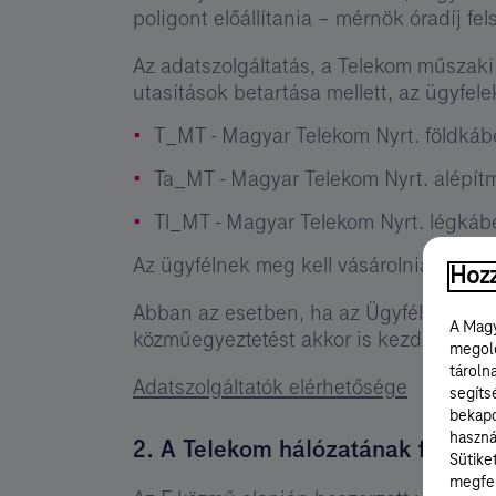
poligont előállítania – mérnök óradíj fe
Az adatszolgáltatás, a Telekom műszak
utasítások betartása mellett, az ügyfele
T_MT - Magyar Telekom Nyrt. földkáb
Ta_MT - Magyar Telekom Nyrt. alépít
Tl_MT - Magyar Telekom Nyrt. légkáb
Az ügyfélnek meg kell vásárolnia a Tel
Hozz
Abban az esetben, ha az Ügyfél tervezé
A Magy
közműegyeztetést akkor is kezdeményez
megold
tároln
Adatszolgáltatók elérhetősége
segíts
bekapc
haszná
2. A Telekom hálózatának feltünt
Sütike
megfel