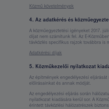
Közmű követelmények
4. Az adatkérés és közműegyezte
A közműegyeztetési igényeket 2017. júl
díjat nem számítunk fel. Az E-Közműben
távközlés specifikus rajzok továbbra is
Adatkérési díjak
5. Közműkezelői nyilatkozat kiad
Az építmények engedélyezési eljárását
előírásainkat és annak módját.
Az engedélyezési eljárás során hálózat
nyilatkozat kiadására kerül sor. A Közműk
érintett távközlési hálózatrészek bizt