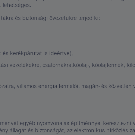
t lehetséges.
tákra és biztonsági övezetükre terjed ki:
 és kerékpárutat is ideértve),
átási vezetékekre, csatornákra,kőolaj-, kőolajtermék, fö
lózatra, villamos energia termelői, magán- és közvetlen
ítményét egyéb nyomvonalas építménnyel keresztezni v
ény állagát és biztonságát, az elektronikus hírközlés z