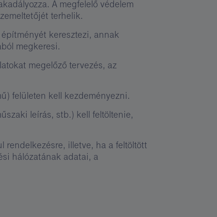
 akadályozza. A megfelelő védelem
emeltetőjét terhelik.
 építményét keresztezi, annak
jából megkeresi.
atokat megelőző tervezés, az
ű) felületen kell kezdeményezni.
aki leírás, stb.) kell feltöltenie,
endelkezésre, illetve, ha a feltöltött
si hálózatának adatai, a