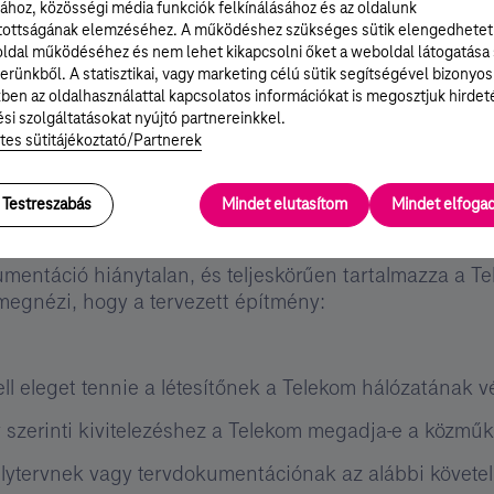
ekomtól megvásárolt hálózati adatokat az Ügyfélnek rögz
ához, közösségi média funkciók felkínálásához és az oldalunk
tottságának elemzéséhez. A működéshez szükséges sütik elengedhetet
ldal működéséhez és nem lehet kikapcsolni őket a weboldal látogatása
 Közműegyeztetésre
erünkből. A statisztikai, vagy marketing célú sütik segítségével bizonyos
ben az oldalhasználattal kapcsolatos információkat is megosztjuk hirdet
si szolgáltatásokat nyújtó partnereinkkel.
árólag az
E-közmű felületen
lehet kezdeményezni. A sze
tes sütitájékoztató/Partnerek
beadottak alapján megvizsgálja, hogy a Magyar Telekom
Testreszabás
Mindet elutasítom
Mindet elfog
en a folyamat alapján hiánypótlásra szólítjuk fel az ü
mentáció hiánytalan, és teljeskörűen tartalmazza a Tel
megnézi, hogy a tervezett építmény:
ell eleget tennie a létesítőnek a Telekom hálózatának
v szerinti kivitelezéshez a Telekom megadja-e a közműk
élytervnek vagy tervdokumentációnak az alábbi követe