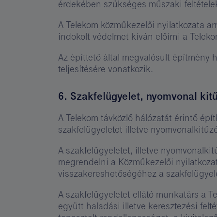
érdekében szükséges műszaki feltételek
A Telekom közműkezelői nyilatkozata arr
indokolt védelmet kíván előírni a Telek
Az építtető által megvalósult építmény h
teljesítésére vonatkozik.
6. Szakfelügyelet, nyomvonal kit
A Telekom távközlő hálózatát érintő épít
szakfelügyeletet illetve nyomvonalkitűzé
A szakfelügyeletet, illetve nyomvonalki
megrendelni a Közműkezelői nyilatkoza
visszakereshetőségéhez a szakfelügyele
A szakfelügyeletet ellátó munkatárs a T
együtt haladási illetve keresztezési fel