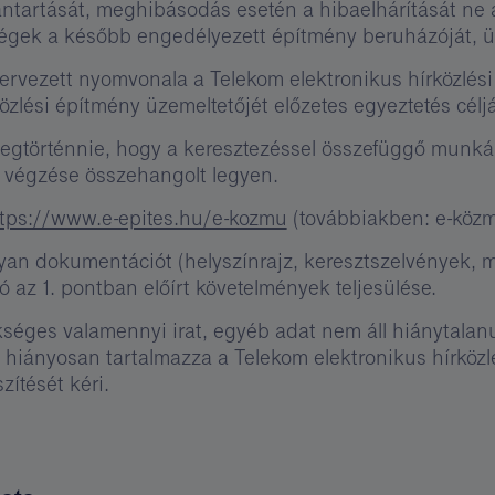
antartását, meghibásodás esetén a hibaelhárítását ne
ségek a később engedélyezett építmény beruházóját, üz
rvezett nyomvonala a Telekom elektronikus hírközlési
közlési építmény üzemeltetőjét előzetes egyeztetés cél
megtörténnie, hogy a keresztezéssel összefüggő munkál
és végzése összehangolt legyen.
tps://www.e-epites.hu/e-kozmu
(továbbiakben: e-közm
yan dokumentációt (helyszínrajz, keresztszelvények, műsz
 az 1. pontban előírt követelmények teljesülése.
éges valamennyi irat, egyéb adat nem áll hiánytalanul r
iányosan tartalmazza a Telekom elektronikus hírközlé
ítését kéri.