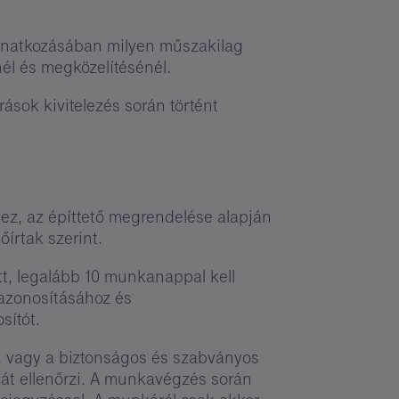
 vonatkozásában milyen műszakilag
nél és megközelítésénél.
rások kivitelezés során történt
éhez, az építtető megrendelése alapján
őírtak szerint.
tt, legalább 10 munkanappal kell
azonosításához és
sítót.
ig, vagy a biztonságos és szabványos
nkát ellenőrzi. A munkavégzés során