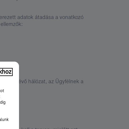
erezett adatok átadása a vonatkozó
jellemzők:
khoz
tésébe lévő hálózat, az Ügyfélnek a
tot
k
dig
alunk