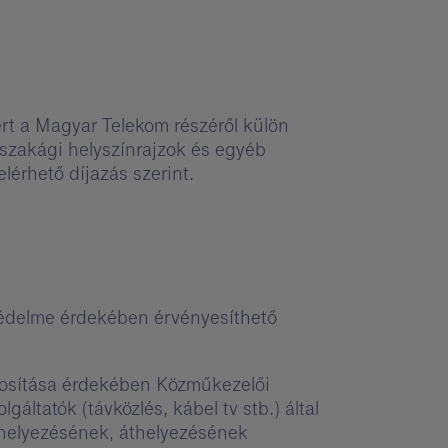
ért a Magyar Telekom részéről külön
 szakági helyszínrajzok és egyéb
lérhető díjazás szerint.
védelme érdekében érvényesíthető
ztosítása érdekében Közműkezelői
gáltatók (távközlés, kábel tv stb.) által
 helyezésének, áthelyezésének