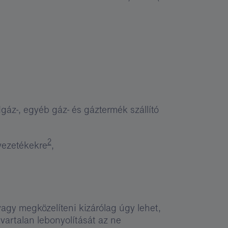
ldgáz-, egyéb gáz- és gáztermék szállító
2
 vezetékekre
,
agy megközelíteni kizárólag úgy lehet,
avartalan lebonyolítását az ne