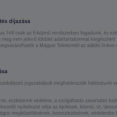
tés díjazása
ius 1-től csak az E-közmű rendszerben fogadunk, és ez
 meg nem jelenő többlet adattartalommal kiegészített
 megvásárolhatók a Magyar Telekomtól az alábbi linken e
ása
 szabályozó jogszabályok meghatározzák hálózatunk 
unk, eszközeink védelme, a szolgáltatás zavartalan bi
ezelői nyilatkozat célja az építések, közmű, út, társszol
onságos megközelítésének, keresztezésének, védelembe