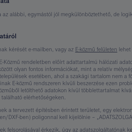
mata
az alábbi, egymástól jól megkülönböztethető, de logi
atáról
nak kérését e-mailben, vagy az
E-közmű felületen
lehet
E-Közmű rendeletben előírt adattartalmú hálózati adatok
zött olyan fontos információkat, mint a relatív mélysé
elepülések esetében, ahol a szakági tartalom nem a fö
tainak E-közmű rendszeren kívüli beszerzése ezen prob
özműből letölthető adatokon kívül többlettartalmat kív
n található elérhetőségeken.
k a tervezett építésben érintett területet, egy elekt
n/DXF-ben) poligonnal kell kijelölnie – „ADATSZOLGA
 felsorolásával érkezik, úgy az adatszolgáltatónak kel