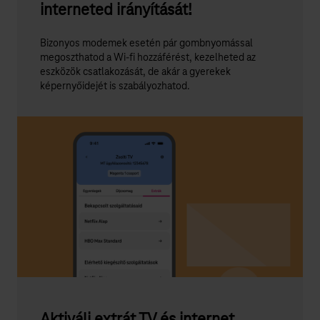
interneted irányítását!
Bizonyos modemek esetén pár gombnyomással
megoszthatod a Wi-fi hozzáférést, kezelheted az
eszközök csatlakozását, de akár a gyerekek
képernyőidejét is szabályozhatod.
Aktiválj extrát TV és internet