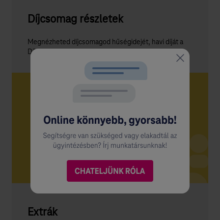
Díjcsomag részletek
Megnézheted díjcsomagod hűségidejét, havi díját a
Díjcsomag alatt.
Extrák