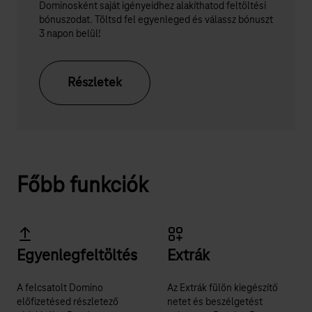
Dominosként saját igényeidhez alakíthatod feltöltési
bónuszodat. Töltsd fel egyenleged és válassz bónuszt
3 napon belül!
Részletek
Főbb funkciók
Egyenlegfeltöltés
Extrák
⁣A felcsatolt Domino
Az Extrák fülön kiegészítő
előfizetésed részletező
netet és beszélgetést