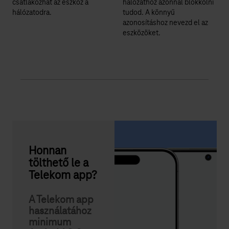
csatlakozhat az eszköz a
hálózathoz azonnal blokkolni
hálózatodra.
tudod. A könnyű
azonosításhoz nevezd el az
eszközöket.
Honnan
tölthető le a
Telekom app?
A Telekom app
használatához
minimum