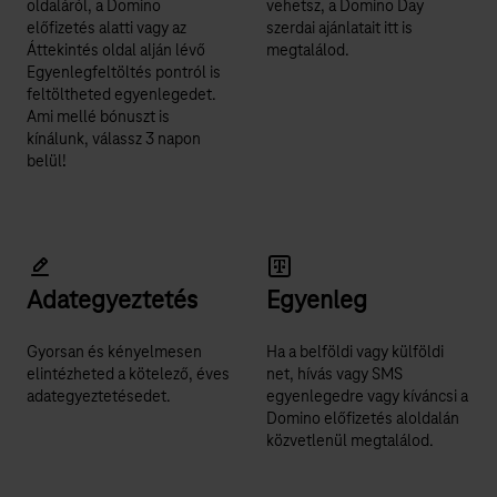
oldaláról, a Domino
vehetsz, a Domino Day
előfizetés alatti vagy az
szerdai ajánlatait itt is
Áttekintés oldal alján lévő
megtalálod.
Egyenlegfeltöltés pontról is
feltöltheted egyenlegedet.
Ami mellé bónuszt is
kínálunk, válassz 3 napon
belül!
Adategyeztetés
Egyenleg
Gyorsan és kényelmesen
Ha a belföldi vagy külföldi
elintézheted a kötelező, éves
net, hívás vagy SMS
adategyeztetésedet.
egyenlegedre vagy kíváncsi a
Domino előfizetés aloldalán
közvetlenül megtalálod.