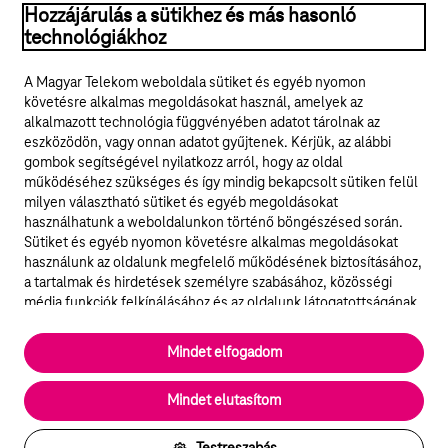
Hozzájárulás a sütikhez és más hasonló
technológiákhoz
A Magyar Telekom weboldala sütiket és egyéb nyomon
követésre alkalmas megoldásokat használ, amelyek az
alkalmazott technológia függvényében adatot tárolnak az
eszközödön, vagy onnan adatot gyűjtenek. Kérjük, az alábbi
gombok segítségével nyilatkozz arról, hogy az oldal
működéséhez szükséges és így mindig bekapcsolt sütiken felül
milyen választható sütiket és egyéb megoldásokat
használhatunk a weboldalunkon történő böngészésed során.
Sütiket és egyéb nyomon követésre alkalmas megoldásokat
használunk az oldalunk megfelelő működésének biztosításához,
a tartalmak és hirdetések személyre szabásához, közösségi
média funkciók felkínálásához és az oldalunk látogatottságának
elemzéséhez. A működéshez szükséges sütik
elengedhetetlenek a weboldal működéséhez és nem lehet
Mindet elfogadom
kikapcsolni őket a weboldal látogatása során rendszerünkből. A
statisztikai, vagy marketing célú sütik segítségével bizonyos
Mindet elutasítom
esetekben az oldalhasználattal kapcsolatos információkat is
megosztjuk hirdetési és elemzési szolgáltatásokat nyújtó
partnereinkkel.