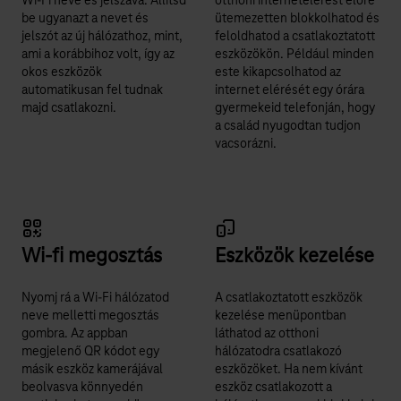
Wi-Fi neve és jelszava. Állítsd
otthoni internetelérést előre
be ugyanazt a nevet és
ütemezetten blokkolhatod és
jelszót az új hálózathoz, mint,
feloldhatod a csatlakoztatott
ami a korábbihoz volt, így az
eszközökön. Például minden
okos eszközök
este kikapcsolhatod az
automatikusan fel tudnak
internet elérését egy órára
majd csatlakozni.
gyermekeid telefonján, hogy
a család nyugodtan tudjon
vacsorázni.
Wi-fi megosztás
Eszközök kezelése
Nyomj rá a Wi-Fi hálózatod
A csatlakoztatott eszközök
neve melletti megosztás
kezelése menüpontban
gombra. Az appban
láthatod az otthoni
megjelenő QR kódot egy
hálózatodra csatlakozó
másik eszköz kamerájával
eszközöket. Ha nem kívánt
beolvasva könnyedén
eszköz csatlakozott a